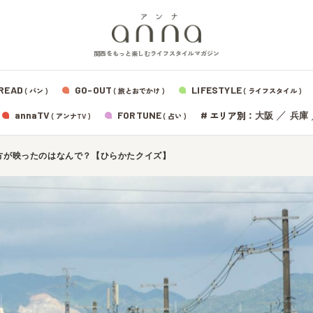
関西をもっと楽しむライフスタイルマガジン
READ
GO-OUT
LIFESTYLE
( パン )
( 旅とおでかけ )
( ライフスタイル )
エリア別：
annaTV
FORTUNE
#
／
大阪
兵庫
( アンナTV )
( 占い )
で枚方が映ったのはなんで？【ひらかたクイズ】