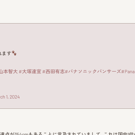
れます
山本智大
#大塚達宣
#西田有志
#パナソニックパンサーズ
#Pana
ch 1, 2024
達点が354cmもあることに言及されていまして、これは国内1位