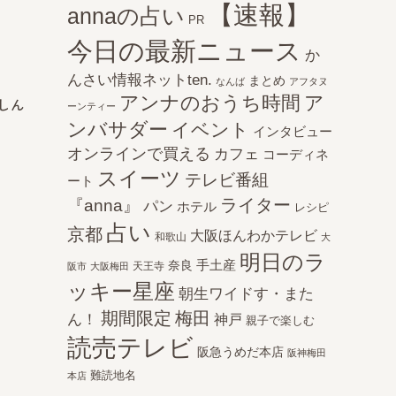
？
【速報】
annaの占い
PR
今日の最新ニュース
か
んさい情報ネットten.
まとめ
なんば
アフタヌ
アンナのおうち時間
ア
しん
ーンティー
ンバサダー
イベント
インタビュー
オンラインで買える
カフェ
コーディネ
スイーツ
テレビ番組
ート
ライター
『anna』
パン
ホテル
レシピ
占い
京都
大阪ほんわかテレビ
和歌山
大
明日のラ
手土産
奈良
天王寺
阪市
大阪梅田
ッキー星座
朝生ワイドす・また
期間限定
梅田
ん！
神戸
親子で楽しむ
読売テレビ
阪急うめだ本店
阪神梅田
難読地名
本店