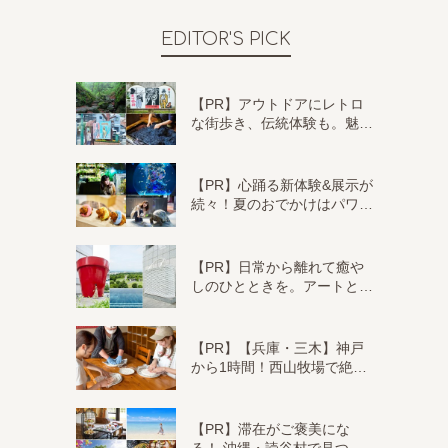
EDITOR'S PICK
【PR】アウトドアにレトロ
な街歩き、伝統体験も。魅…
【PR】心踊る新体験&展示が
続々！夏のおでかけはパワ…
【PR】日常から離れて癒や
しのひとときを。アートと…
【PR】【兵庫・三木】神戸
から1時間！西山牧場で絶…
【PR】滞在がご褒美にな