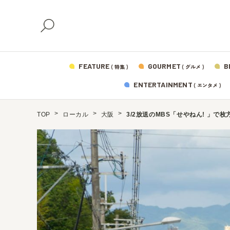
FEATURE
GOURMET
B
( 特集 )
( グルメ )
ENTERTAINMENT
( エンタメ )
TOP
ローカル
大阪
3/2放送のMBS「せやねん! 」