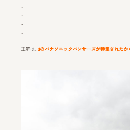
・
・
・
・
正解は、
d
の
パナソニックパンサーズが特集されたか