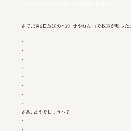
d.パナソニックパンサーズが特集されたから
さて、3月2日放送のMBS「せやねん! 」で枚方が映っ
・
・
・
・
・
・
・
・
さあ、どうでしょう〜？
・
・