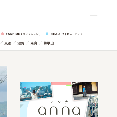
FASHION
BEAUTY
( ファッション )
( ビューティ )
／
／
／
／
京都
滋賀
奈良
和歌山