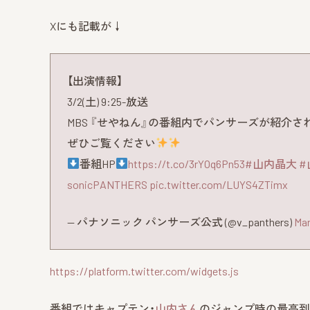
Xにも記載が↓
【出演情報】
3/2(土) 9:25-放送
MBS 『せやねん』の番組内でパンサーズが紹介さ
ぜひご覧ください
番組HP
https://t.co/3rYOq6Pn53
#山内晶大
#
sonicPANTHERS
pic.twitter.com/LUYS4ZTimx
— パナソニック パンサーズ公式 (@v_panthers)
Mar
https://platform.twitter.com/widgets.js
番組ではキャプテン・
山内さん
のジャンプ時の最高到