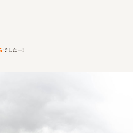
ら
でしたー！