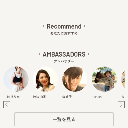
Recommend
あなたにおすすめ
AMBASSADORS
アンバサダー
川畑 ひらか
渡辺 由香
森映子
Suzuka
吉田
Pre
Ne
v
xt
一覧を見る