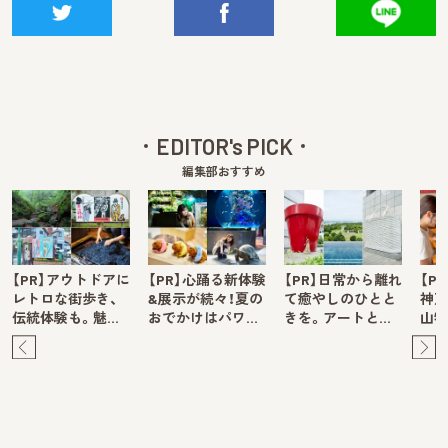
EDITOR's PICK
編集部おすすめ
【PR】アウトドアに
【PR】心踊る新体験
【PR】日常から離れ
【P
レトロな街歩き、
&展示が続々！夏の
て癒やしのひとと
神戸
伝統体験も。魅…
おでかけはパワ…
きを。アートと…
山牧
Pre
Ne
v
xt