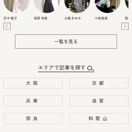
正中 雅子
萩原 有香
大橋 あゆみ
小柴恵美
西畑
Pre
Ne
v
xt
一覧を見る
エリアで記事を探す
大阪
京都
兵庫
滋賀
奈良
和歌山