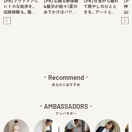
【PR】アウトドアに
【PR】心踊る新体験
【PR】日常から離れ
【P
レトロな街歩き、
&展示が続々！夏の
て癒やしのひとと
神戸
伝統体験も。魅…
おでかけはパワ…
きを。アートと…
山牧
Pre
Ne
v
xt
Recommend
あなたにおすすめ
AMBASSADORS
アンバサダー