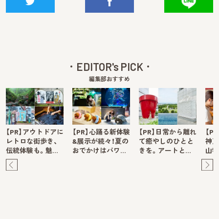
EDITOR's PICK
編集部おすすめ
【PR】アウトドアに
【PR】心踊る新体験
【PR】日常から離れ
【P
レトロな街歩き、
&展示が続々！夏の
て癒やしのひとと
神戸
伝統体験も。魅…
おでかけはパワ…
きを。アートと…
山牧
Pre
Ne
v
xt