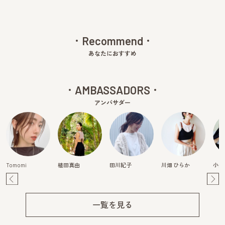
Recommend
あなたにおすすめ
AMBASSADORS
アンバサダー
Tomomi
植田真由
田川紀子
川畑 ひらか
小柴
Pre
Ne
v
xt
一覧を見る