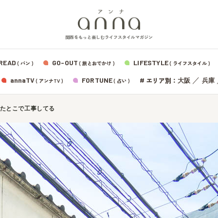
関西をもっと楽しむライフスタイルマガジン
READ
GO-OUT
LIFESTYLE
( パン )
( 旅とおでかけ )
( ライフスタイル )
エリア別：
annaTV
FORTUNE
#
／
大阪
兵庫
( アンナTV )
( 占い )
たとこで工事してる