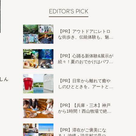
EDITOR'S PICK
【PR】アウトドアにレトロ
な街歩き、伝統体験も。魅…
【PR】心踊る新体験&展示が
続々！夏のおでかけはパワ…
しん
【PR】日常から離れて癒や
しのひとときを。アートと…
【PR】【兵庫・三木】神戸
から1時間！西山牧場で絶…
【PR】滞在がご褒美にな
る！ 沖縄・読谷村で見つ…