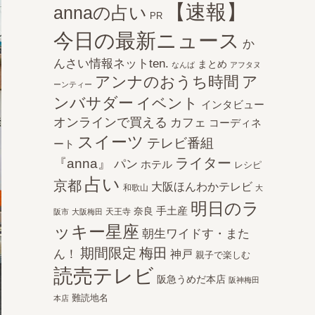
【速報】
annaの占い
PR
今日の最新ニュース
か
んさい情報ネットten.
まとめ
なんば
アフタヌ
アンナのおうち時間
ア
ーンティー
ンバサダー
イベント
インタビュー
オンラインで買える
カフェ
コーディネ
スイーツ
テレビ番組
ート
ライター
『anna』
パン
ホテル
レシピ
占い
京都
大阪ほんわかテレビ
和歌山
大
明日のラ
手土産
奈良
天王寺
阪市
大阪梅田
ッキー星座
朝生ワイドす・また
期間限定
梅田
ん！
神戸
親子で楽しむ
読売テレビ
阪急うめだ本店
阪神梅田
難読地名
本店