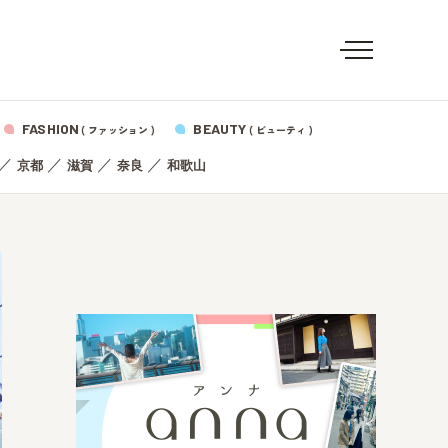
FASHION
BEAUTY
( ファッション )
( ビューティ )
／
／
／
／
京都
滋賀
奈良
和歌山