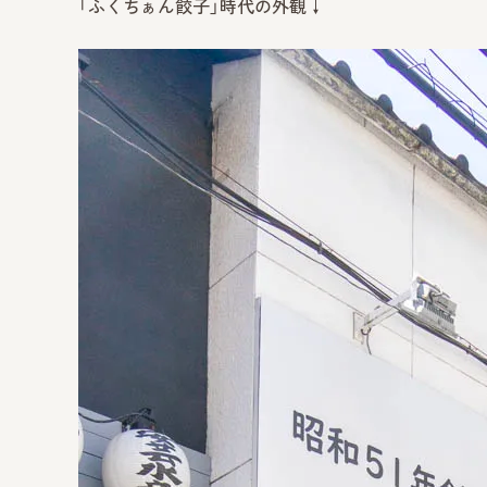
「ふくちぁん餃子」時代の外観↓