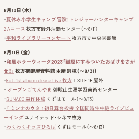
8月10日（木）
・
夏休み小学生キャンプ 冒険！トレジャーハンターキャンプ
2 Aコース
枚方市野外活動センター（〜8/11）
・
平和ライブラリーコンサート
枚方市立中央図書館
8月11日（金）
・
和風ホラーウィーク2023「鍵屋にすみついたおばけをさが
せ！」
枚方宿鍵屋資料館 主屋 別棟（〜8/31）
・
kott 1st album release Live 枚方
T-SITE 1F 屋外
・
オープンごてんやま
御殿山生涯学習美術センター
・
BUNACO 製作体験
くずはモール（〜8/13）
・
『 ミンナのウタ 』初日舞台挨拶 全国同時生中継ライブビュ
ーイング
ユナイテッド・シネマ枚方
・
わくわくキッズひろば
くずはモール（〜8/13）