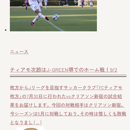
ニュース
ティアモ次節はJ-GREEN堺でのホーム戦！9/2
枚方からJリーグを目指すサッカークラブ「FCティアモ
枚方」の7月30日に行われたvsクリアソン新宿の試合結
果をお届けします。 今回の対戦相手はクリアソン新宿。
今シーズンは5月に対戦しており、その時は惜しくも敗戦
となりまし […]