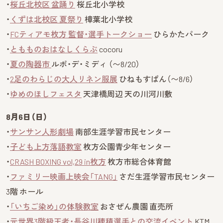
・
桜丘北校区 盆踊り
桜丘北小学校
・
くずは北校区 夏祭り
樟葉北小学校
・
FCティアモ枚方 監督・選手トークショー
ひらかたパーク
・
ともものおはなしくらぶ
cocoru
・
夏の陶器市
ルポ・デ・ミディ （〜8/20）
・
2足のわらじの大人リネン服展
ひねもすぱん（〜8/6）
・
ゆめのほしフェスタ
天津橋周辺 天の川河川敷
8月6日（日）
・
サンサン人形劇場
南部生涯学習市民センター
・
子ども上方落語教室
枚方公園青少年センター
・
CRASH BOXING vol,29 in枚方
枚方市総合体育館
・
ファミリー映画上映会「TANG」
さだ生涯学習市民センター
3階 ホール
・
「いちご染め」の体験教室
おさぜん農園 直売所
・
元世界3階級王者・長谷川穂積選手との交流イベント
KTM