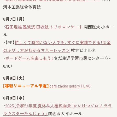
河本工業総合体育館
8月7日（月）
・
石田理雄 難波洸 田坂航 トリオコンサート
関西医大 小ホー
ル
・【PR】
忙しくて時間がない人でも、すぐに実践できる！お金
のふやし方がわかるマネーレッスン
枚方ビオルネ
・
ボードゲームを楽しもう！
さだ生涯学習市民センター （〜
8/10）
8月8日（火）
[移転リニューアル予定]
cafe zakka gallery FLAG
8月9日（水）
・
2023（令和5）年度 夏休み人権映画会「かいけつゾロリ ララ
ラ♪スターたんじょう」
関西医大 小ホール