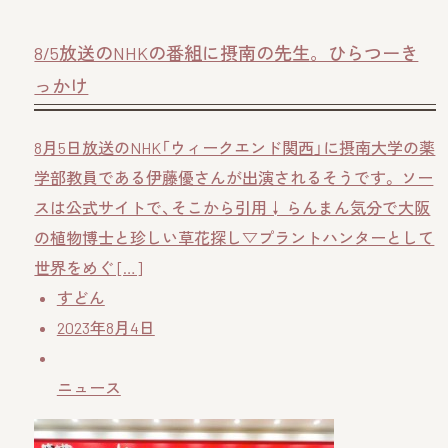
8/5放送のNHKの番組に摂南の先生。ひらつーき
っかけ
8月5日放送のNHK「ウィークエンド関西」に摂南大学の薬
学部教員である伊藤優さんが出演されるそうです。 ソー
スは公式サイトで、そこから引用↓ らんまん気分で大阪
の植物博士と珍しい草花探し▽プラントハンターとして
世界をめぐ […]
すどん
2023年8月4日
ニュース