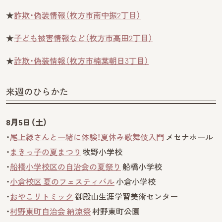
★
詐欺・偽装情報（枚方市南中振2丁目）
★
子ども被害情報など（枚方市高田2丁目）
★
詐欺・偽装情報（枚方市楠葉朝日3丁目）
来週のひらかた
8月5日（土）
・
尾上緑さんと一緒に体験！夏休み歌舞伎入門
メセナホール
・
まきっ子の夏まつり
牧野小学校
・
船橋小学校区の自治会の夏祭り
船橋小学校
・
小倉校区 夏のフェスティバル
小倉小学校
・
おやこリトミック
御殿山生涯学習美術センター
・
村野東町自治会 納涼祭
村野東町公園