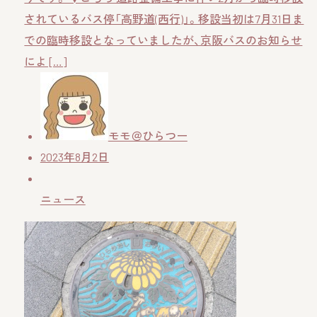
されているバス停「高野道(西行)」。移設当初は7月31日ま
での臨時移設となっていましたが、京阪バスのお知らせ
によ […]
モモ＠ひらつー
2023年8月2日
ニュース