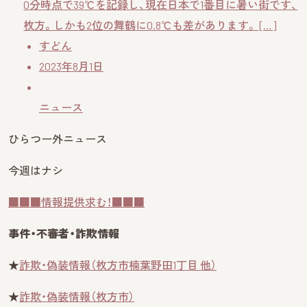
0分時点で39℃を記録し、現在日本で1番目に暑い街です、
枚方。しかも2位の舞鶴に0.8℃も差があります。 […]
すどん
2023年8月1日
ニュース
ひらつー外ニュース
今週はナシ
■■■情報提供求む！■■■
事件・不審者・詐欺情報
★
詐欺・偽装情報（枚方市楠葉野田1丁目 他）
★
詐欺・偽装情報（枚方市）