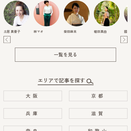
土居 真優子
林マオ
柴田麻未
植田真由
國貞
Pre
Ne
v
xt
一覧を見る
エリアで記事を探す
大阪
京都
兵庫
滋賀
奈良
和歌山