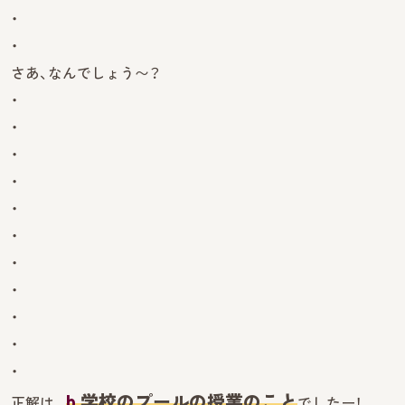
・
・
さあ、なんでしょう〜？
・
・
・
・
・
・
・
・
・
・
・
b.
学校のプールの授業の
こと
正解は、
でしたー！