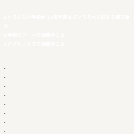
a.いろんな小学校が150周年迎えていてそれに関する取り組
み
b.
学校のプールの授業のこと
c.
タブレットでの授業のこと
・
・
・
・
・
・
・
・