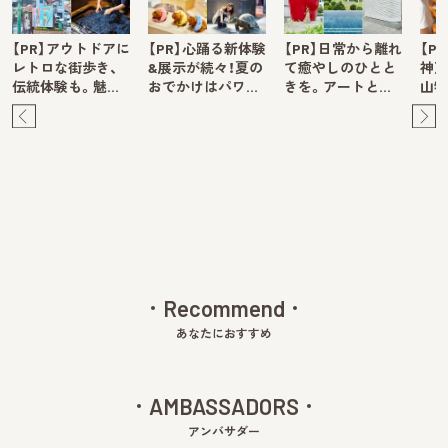
【PR】アウトドアに
【PR】心踊る新体験
【PR】日常から離れ
【P
レトロな街歩き、
&展示が続々！夏の
て癒やしのひとと
神戸
伝統体験も。魅…
おでかけはパワ…
きを。アートと…
山牧
Pre
Ne
v
xt
Recommend
あなたにおすすめ
AMBASSADORS
アンバサダー