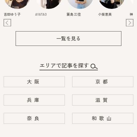
吉田ゆう子
AYATAO
簑島 三佳
小柴恵美
神頃
Pre
Ne
v
xt
一覧を見る
エリアで記事を探す
大阪
京都
兵庫
滋賀
奈良
和歌山