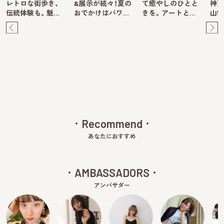
レトロな街歩き、
&展示が続々！夏の
て癒やしのひとと
神戸
伝統体験も。魅…
おでかけはパワ…
きを。アートと…
山牧
Pre
Ne
v
xt
Recommend
あなたにおすすめ
AMBASSADORS
アンバサダー