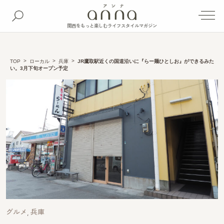
関西をもっと楽しむライフスタイルマガジン
TOP
ローカル
兵庫
JR鷹取駅近くの国道沿いに『らー麺ひとしお』ができるみた
い。3月下旬オープン予定
グルメ
兵庫