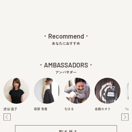
Recommend
あなたにおすすめ
AMBASSADORS
アンバサダー
虎谷 温子
萩原 有香
ちはる
各務カオリ
Tom
Pre
Ne
v
xt