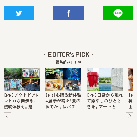
EDITOR's PICK
編集部おすすめ
【PR】アウトドアに
【PR】心踊る新体験
【PR】日常から離れ
【P
レトロな街歩き、
&展示が続々！夏の
て癒やしのひとと
神戸
伝統体験も。魅…
おでかけはパワ…
きを。アートと…
山牧
Pre
Ne
v
xt