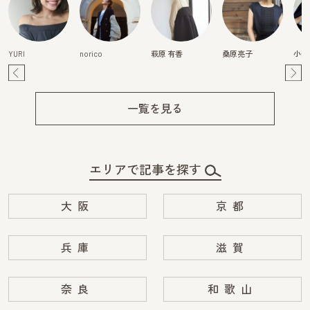
YURI
norico
萩原 有香
桑原亮子
小柴
Pre
Ne
v
xt
一覧を見る
エリアで記事を探す
大阪
京都
兵庫
滋賀
奈良
和歌山