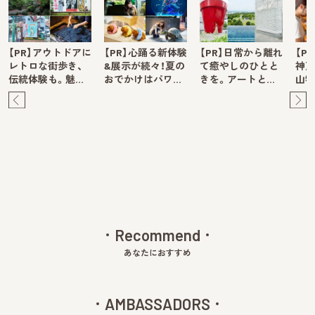
【PR】アウトドアに
【PR】心踊る新体験
【PR】日常から離れ
【P
レトロな街歩き、
&展示が続々！夏の
て癒やしのひとと
神戸
伝統体験も。魅…
おでかけはパワ…
きを。アートと…
山牧
Pre
Ne
v
xt
Recommend
あなたにおすすめ
AMBASSADORS