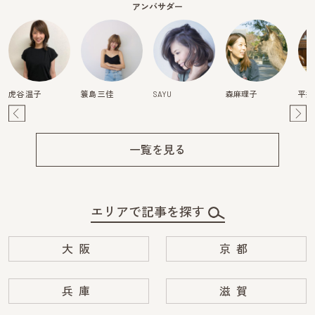
アンバサダー
虎谷 温子
簑島 三佳
SAYU
森麻理子
平井
Pre
Ne
v
xt
一覧を見る
エリアで記事を探す
大阪
京都
兵庫
滋賀