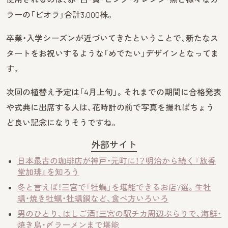
ラーの「ビオラ」合計3,000株。
卒業・入学シーズンが近づいてきたということで、新たなス
タートをお祝いするような「めでたい」デザインとなってま
す。
次回の植替え予定は「4月上旬」。それまでの期間に合格発表
や式典に出席する人は、花時計の前で写真を撮ればちょう
ど良い記念になりそうですね。
外部サイト
日本最古の珈琲店が神戸・元町に！？明治から続く『放香
堂加琲』を知ろう
冬と言えば！三宮で「牡蠣」を堪能できるお店7選。生牡
蠣・焼き牡蠣・牡蠣鍋など、食べ方いろいろ
男のひとり、はしご酒！三宮の駅チカ周辺ぶらりで、海鮮・
焼き鳥・〆ラーメンまで堪能