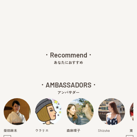
Pre
Ne
v
xt
Recommend
あなたにおすすめ
AMBASSADORS
アンバサダー
柴田麻未
ウラリエ
森麻理子
Shizuka
東真