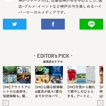
神戸ジャーナルは、兵庫県神戸市を中心とした、開
店・グルメ・イベントなど神戸の今を楽しめるハイ
パーローカルメディアです。
EDITOR's PICK
編集部おすすめ
【PR】アウトドアに
【PR】心踊る新体験
【PR】日常から離れ
【P
レトロな街歩き、
&展示が続々！夏の
て癒やしのひとと
神戸
伝統体験も。魅…
おでかけはパワ…
きを。アートと…
山牧