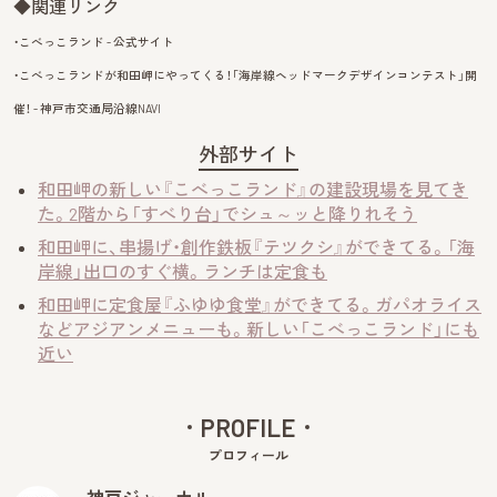
◆関連リンク
・こべっこランド - 公式サイト
・こべっこランドが和田岬にやってくる！「海岸線ヘッドマークデザインコンテスト」開
催！ - 神戸市交通局沿線NAVI
外部サイト
和田岬の新しい『こべっこランド』の建設現場を見てき
た。2階から「すべり台」でシュ～ッと降りれそう
和田岬に、串揚げ・創作鉄板『テツクシ』ができてる。「海
岸線」出口のすぐ横。ランチは定食も
和田岬に定食屋『ふゆゆ食堂』ができてる。ガパオライス
などアジアンメニューも。新しい「こべっこランド」にも
近い
PROFILE
プロフィール