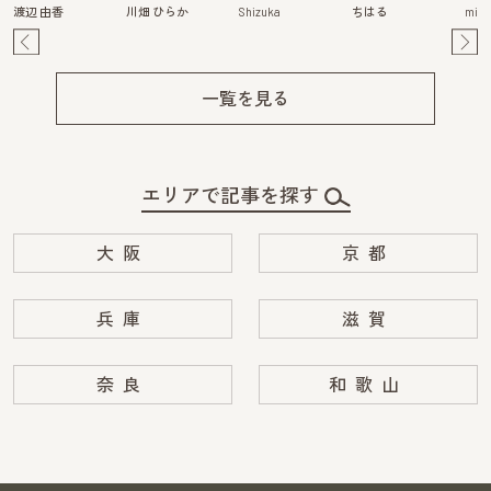
渡辺 由香
川畑 ひらか
Shizuka
ちはる
mits
Pre
Ne
v
xt
一覧を見る
エリアで記事を探す
大阪
京都
兵庫
滋賀
奈良
和歌山