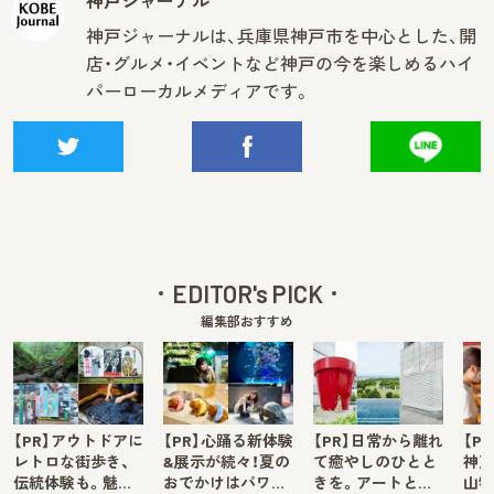
神戸ジャーナル
神戸ジャーナルは、兵庫県神戸市を中心とした、開
店・グルメ・イベントなど神戸の今を楽しめるハイ
パーローカルメディアです。
EDITOR's PICK
編集部おすすめ
【PR】アウトドアに
【PR】心踊る新体験
【PR】日常から離れ
【P
レトロな街歩き、
&展示が続々！夏の
て癒やしのひとと
神戸
伝統体験も。魅…
おでかけはパワ…
きを。アートと…
山牧