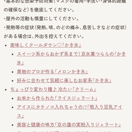
・基本的な感染予防対策（マスクの着用・手洗い・身体的距離
の確保など）を徹底してください。
・屋外の活動も慎重にしてください。
・発熱等の症状（発熱、咳、のどの痛み、息苦しさなどの症状）
がある場合は、外出を控えてください。
美味しくクールダウン♡「かき氷」
スイーツ系からおかず系まで！ 京氷菓つららの「かき
氷」
果物のプロが作る「メロンかき氷」
好みに合わせて気軽に楽しむお家系「かき氷」
ちょっぴり変わり種♪ 冷たい「クリーム」
お米から作られた「ライスジェラート」
アイスにタケノコ入れちゃうの!?「筍入り豆乳アイ
ス」
美容と健康の味方「京の蓮の実粉入りジェラート」