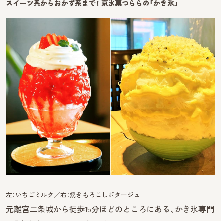
スイーツ系からおかず系まで！ 京氷菓つららの「かき氷」
左：いちごミルク／右：焼きもろこしポタージュ
元離宮二条城から徒歩15分ほどのところにある、かき氷専門