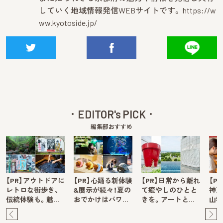
していく地域情報発信WEBサイトです。
https://w
ww.kyotoside.jp/
EDITOR's PICK
編集部おすすめ
【PR】アウトドアに
【PR】心踊る新体験
【PR】日常から離れ
【P
レトロな街歩き、
&展示が続々！夏の
て癒やしのひとと
神戸
伝統体験も。魅…
おでかけはパワ…
きを。アートと…
山牧