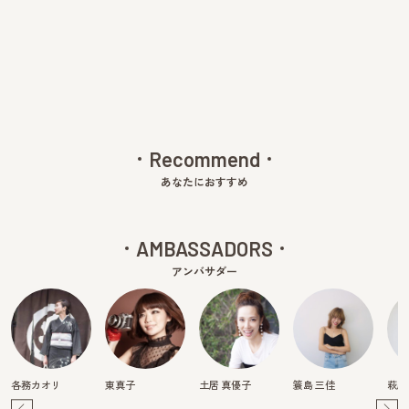
Pre
Ne
v
xt
Recommend
あなたにおすすめ
AMBASSADORS
アンバサダー
各務カオリ
東真子
土居 真優子
簑島 三佳
萩原