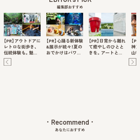
編集部おすすめ
【PR】アウトドアに
【PR】心踊る新体験
【PR】日常から離れ
【P
レトロな街歩き、
&展示が続々！夏の
て癒やしのひとと
神戸
伝統体験も。魅…
おでかけはパワ…
きを。アートと…
山牧
Pre
Ne
v
xt
Recommend
あなたにおすすめ