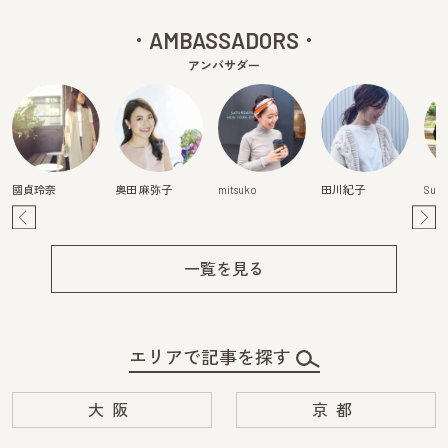
AMBASSADORS
アンバサダー
國貞玲奈
奥田 麻弥子
mitsuko
田川紀子
Suzu
Pre
Ne
v
xt
一覧を見る
エリアで記事を探す
大阪
京都