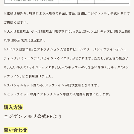
※価格は税込み。時期により入場券の料金は変動。詳細はニジゲンノモリ公式ＨＰにて
ご確認ください。
※大人は12歳以上、小人は5歳以上11歳以下（110cm以上、25kg以上）、キッズは5歳以上11歳
以下（110cm未満、25kg未満）。
※「ゴジラ迎撃作戦」全アトラクション入場券には、「シアター」「ジップライン」「シュー
ティング」「ミュージアム」「カイジュウノモリ」が含まれます。
ただし、安全性の観点よ
り、大人・小人の「カイジュウノモリ」（大人のキッズへの付き添いを除く）、キッズの「ジ
ップライン」はご利用頂けません。
※スペシャルセット券のみ、ジップラインが飛び放題となります。
※セットチケット以外にアトラクション単独の入場券も提供いたします。
購入方法
ニジゲンノモリ公式HPより
問い合わせ