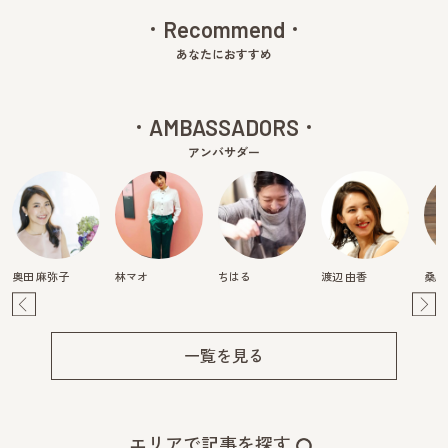
Recommend
あなたにおすすめ
AMBASSADORS
アンバサダー
奥田 麻弥子
林マオ
ちはる
渡辺 由香
桑原
Pre
Ne
v
xt
一覧を見る
エリアで記事を探す