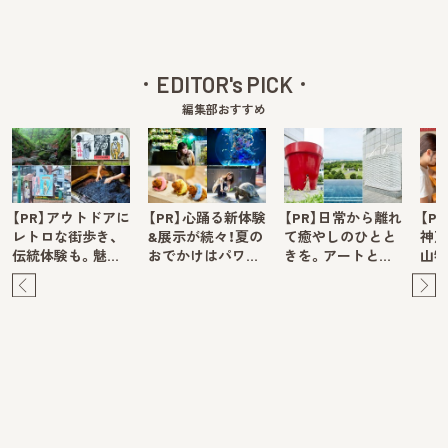
EDITOR's PICK
編集部おすすめ
【PR】アウトドアに
【PR】心踊る新体験
【PR】日常から離れ
【P
レトロな街歩き、
&展示が続々！夏の
て癒やしのひとと
神戸
伝統体験も。魅…
おでかけはパワ…
きを。アートと…
山牧
Pre
Ne
v
xt