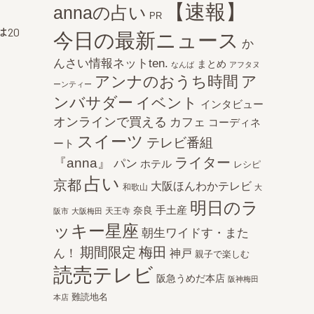
【速報】
annaの占い
PR
20
今日の最新ニュース
か
んさい情報ネットten.
まとめ
なんば
アフタヌ
アンナのおうち時間
ア
ーンティー
ンバサダー
イベント
インタビュー
オンラインで買える
カフェ
コーディネ
スイーツ
テレビ番組
ート
ライター
『anna』
パン
ホテル
レシピ
占い
京都
大阪ほんわかテレビ
和歌山
大
明日のラ
手土産
奈良
天王寺
阪市
大阪梅田
ッキー星座
朝生ワイドす・また
期間限定
梅田
ん！
神戸
親子で楽しむ
読売テレビ
阪急うめだ本店
阪神梅田
難読地名
本店