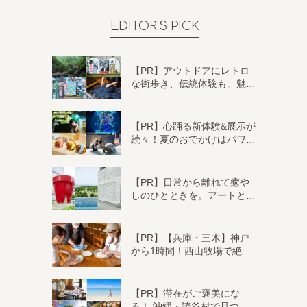
EDITOR'S PICK
【PR】アウトドアにレトロ
な街歩き、伝統体験も。魅…
【PR】心踊る新体験&展示が
続々！夏のおでかけはパワ…
【PR】日常から離れて癒や
しのひとときを。アートと…
【PR】【兵庫・三木】神戸
から1時間！西山牧場で絶…
【PR】滞在がご褒美にな
る！ 沖縄・読谷村で見つ…