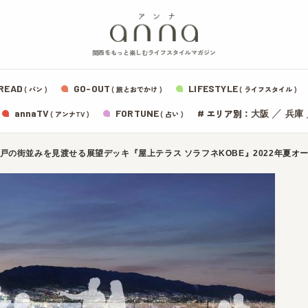
関西をもっと楽しむライフスタイルマガジン
READ
GO-OUT
LIFESTYLE
( パン )
( 旅とおでかけ )
( ライフスタイル )
エリア別：
annaTV
FORTUNE
#
／
大阪
兵庫
( アンナTV )
( 占い )
の街並みを見渡せる展望デッキ『屋上テラス ソラフネKOBE』2022年夏オ