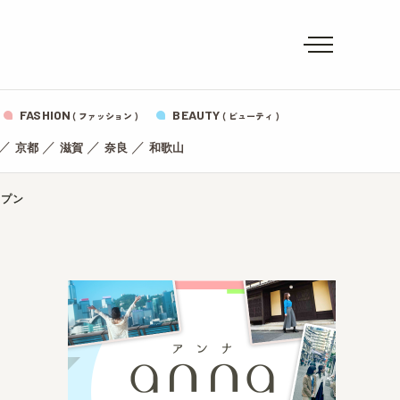
FASHION
BEAUTY
( ファッション )
( ビューティ )
／
／
／
／
京都
滋賀
奈良
和歌山
ープン