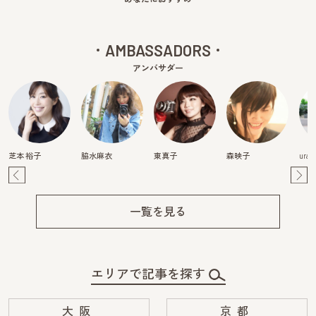
AMBASSADORS
アンバサダー
芝本 裕子
脇水麻衣
東真子
森映子
urak
Pre
Ne
v
xt
一覧を見る
エリアで記事を探す
大阪
京都