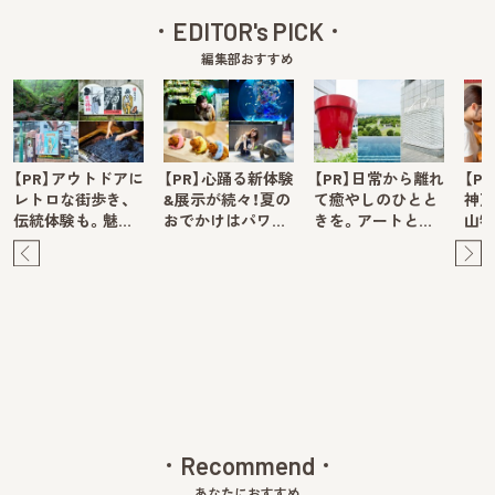
EDITOR's PICK
編集部おすすめ
【PR】アウトドアに
【PR】心踊る新体験
【PR】日常から離れ
【P
レトロな街歩き、
&展示が続々！夏の
て癒やしのひとと
神戸
伝統体験も。魅…
おでかけはパワ…
きを。アートと…
山牧
Pre
Ne
v
xt
Recommend
あなたにおすすめ