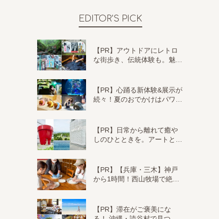
EDITOR'S PICK
【PR】アウトドアにレトロ
な街歩き、伝統体験も。魅…
【PR】心踊る新体験&展示が
続々！夏のおでかけはパワ…
【PR】日常から離れて癒や
しのひとときを。アートと…
【PR】【兵庫・三木】神戸
から1時間！西山牧場で絶…
【PR】滞在がご褒美にな
る！ 沖縄・読谷村で見つ…