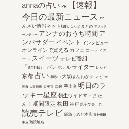
【速報】
annaの占い
PR
今日の最新ニュース
か
んさい情報ネットten.
まとめ
なんば
アフタヌ
アンナのおうち時間
ア
ーンティー
ンバサダー
イベント
インタビュー
オンラインで買える
カフェ
コーディネ
スイーツ
テレビ番組
ート
ライター
『anna』
パン
ホテル
レシピ
占い
京都
大阪ほんわかテレビ
和歌山
大
明日のラ
手土産
奈良
天王寺
阪市
大阪梅田
ッキー星座
朝生ワイドす・また
期間限定
梅田
ん！
神戸
親子で楽しむ
読売テレビ
阪急うめだ本店
阪神梅田
難読地名
本店