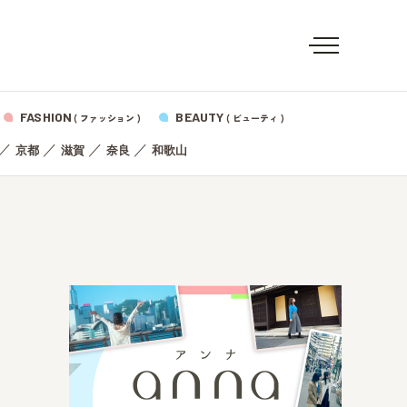
FASHION
BEAUTY
( ファッション )
( ビューティ )
／
／
／
／
京都
滋賀
奈良
和歌山