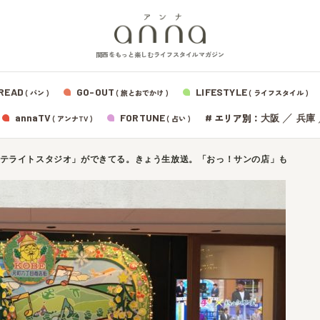
関西をもっと楽しむライフスタイルマガジン
READ
GO-OUT
LIFESTYLE
( パン )
( 旅とおでかけ )
( ライフスタイル )
エリア別：
annaTV
FORTUNE
#
／
大阪
兵庫
( アンナTV )
( 占い )
テライトスタジオ」ができてる。きょう生放送。「おっ！サンの店」も