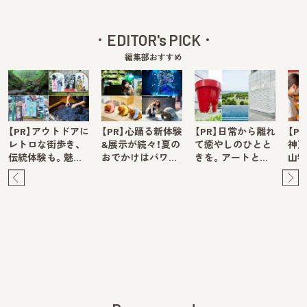
EDITOR's PICK
編集部おすすめ
【PR】アウトドアに
【PR】心踊る新体験
【PR】日常から離れ
【P
レトロな街歩き、
&展示が続々！夏の
て癒やしのひとと
神戸
伝統体験も。魅…
おでかけはパワ…
きを。アートと…
山牧
Pre
Ne
v
xt