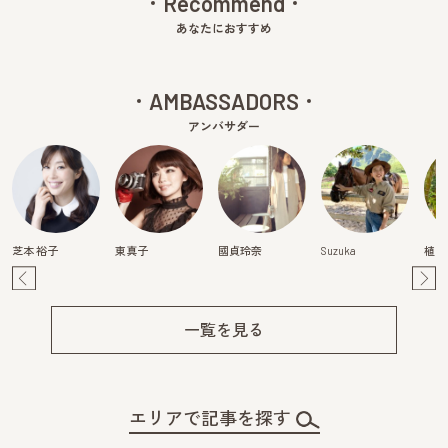
Recommend
あなたにおすすめ
AMBASSADORS
アンバサダー
芝本 裕子
東真子
國貞玲奈
Suzuka
植田
Pre
Ne
v
xt
一覧を見る
エリアで記事を探す