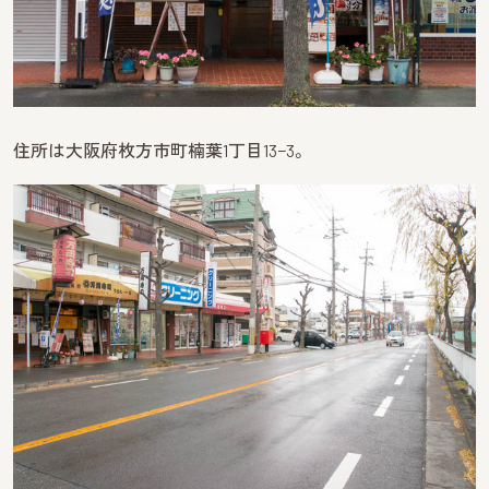
住所は大阪府枚方市町楠葉1丁目13−3。