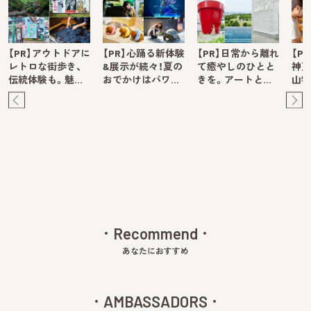
【PR】アウトドアに
【PR】心踊る新体験
【PR】日常から離れ
【P
レトロな街歩き、
&展示が続々！夏の
て癒やしのひとと
神戸
伝統体験も。魅…
おでかけはパワ…
きを。アートと…
山牧
Pre
Ne
v
xt
Recommend
あなたにおすすめ
AMBASSADORS