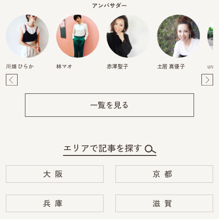
アンバサダー
川畑 ひらか
林マオ
赤澤聖子
土居 真優子
urak
Pre
Ne
v
xt
一覧を見る
エリアで記事を探す
大阪
京都
兵庫
滋賀