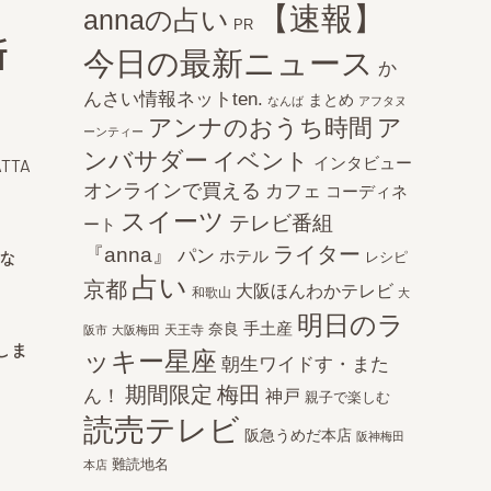
【速報】
annaの占い
PR
所
今日の最新ニュース
か
んさい情報ネットten.
まとめ
なんば
アフタヌ
アンナのおうち時間
ア
ーンティー
ンバサダー
イベント
インタビュー
ATTA
オンラインで買える
カフェ
コーディネ
スイーツ
テレビ番組
ート
ライター
『anna』
パン
ホテル
な
レシピ
占い
京都
大阪ほんわかテレビ
和歌山
大
明日のラ
手土産
奈良
天王寺
阪市
大阪梅田
しま
ッキー星座
朝生ワイドす・また
期間限定
梅田
ん！
神戸
親子で楽しむ
読売テレビ
阪急うめだ本店
阪神梅田
難読地名
本店