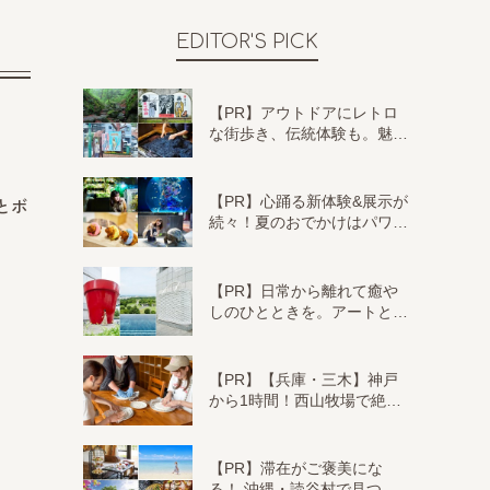
EDITOR'S PICK
【PR】アウトドアにレトロ
な街歩き、伝統体験も。魅…
【PR】心踊る新体験&展示が
とボ
続々！夏のおでかけはパワ…
【PR】日常から離れて癒や
しのひとときを。アートと…
【PR】【兵庫・三木】神戸
から1時間！西山牧場で絶…
【PR】滞在がご褒美にな
る！ 沖縄・読谷村で見つ…