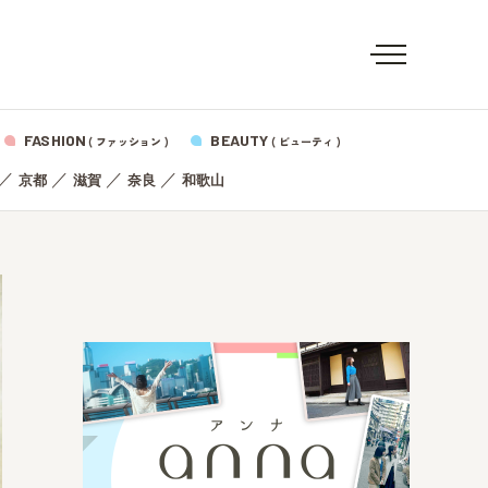
FASHION
BEAUTY
( ファッション )
( ビューティ )
／
／
／
／
京都
滋賀
奈良
和歌山