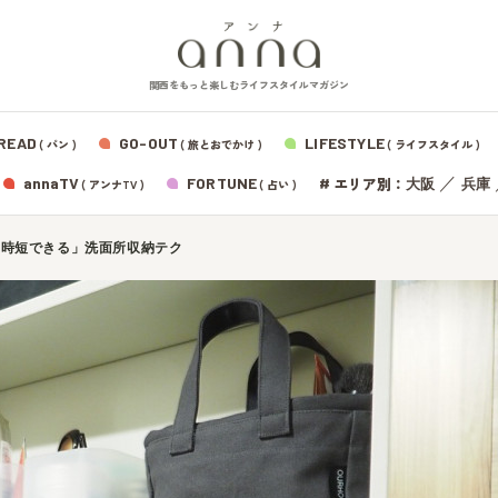
関西をもっと楽しむライフスタイルマガジン
READ
GO-OUT
LIFESTYLE
( パン )
( 旅とおでかけ )
( ライフスタイル )
エリア別：
annaTV
FORTUNE
#
／
大阪
兵庫
( アンナTV )
( 占い )
「時短できる」洗面所収納テク