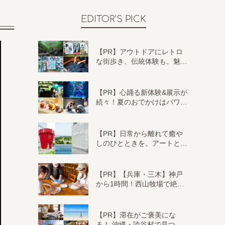
EDITOR'S PICK
【PR】アウトドアにレトロ
な街歩き、伝統体験も。魅…
【PR】心踊る新体験&展示が
続々！夏のおでかけはパワ…
【PR】日常から離れて癒や
しのひとときを。アートと…
【PR】【兵庫・三木】神戸
から1時間！西山牧場で絶…
【PR】滞在がご褒美にな
る！ 沖縄・読谷村で見つ…