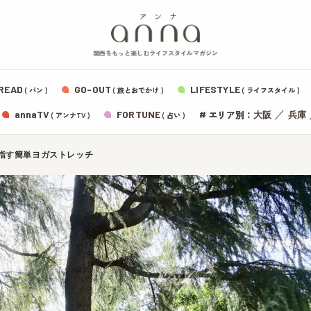
関西をもっと楽しむライフスタイルマガジン
READ
GO-OUT
LIFESTYLE
( パン )
( 旅とおでかけ )
( ライフスタイル )
エリア別：
annaTV
FORTUNE
#
／
大阪
兵庫
( アンナTV )
( 占い )
指す簡単ヨガストレッチ