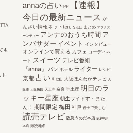
【速報】
annaの占い
PR
今日の最新ニュース
か
ATTA
んさい情報ネットten.
まとめ
なんば
アフタヌ
アンナのおうち時間
ア
ーンティー
ンバサダー
イベント
インタビュー
ても
オンラインで買える
カフェ
コーディネ
スイーツ
テレビ番組
ート
ライター
『anna』
パン
ホテル
レシピ
スト
占い
京都
大阪ほんわかテレビ
和歌山
大
明日のラ
手土産
奈良
天王寺
阪市
大阪梅田
ッキー星座
朝生ワイドす・また
期間限定
梅田
ん！
神戸
親子で楽しむ
読売テレビ
阪急うめだ本店
阪神梅田
難読地名
本店