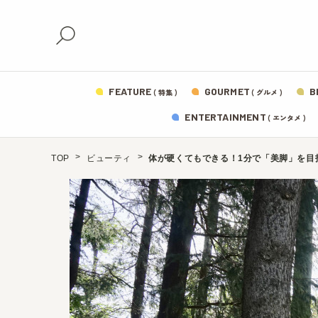
FEATURE
GOURMET
B
( 特集 )
( グルメ )
ENTERTAINMENT
( エンタメ )
TOP
ビューティ
体が硬くてもできる！1分で「美脚」を目