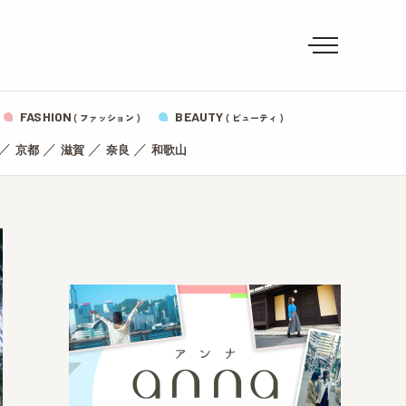
FASHION
BEAUTY
( ファッション )
( ビューティ )
／
／
／
／
京都
滋賀
奈良
和歌山