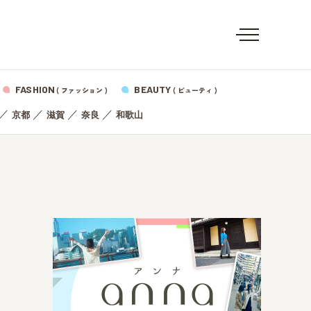
FASHION
BEAUTY
( ファッション )
( ビューティ )
／
／
／
／
京都
滋賀
奈良
和歌山