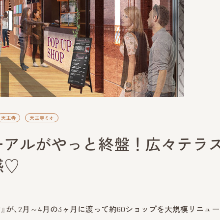
天王寺
天王寺ミオ
ーアルがやっと終盤！広々テラ
感♡
が、2月～4月の3ヶ月に渡って約60ショップを大規模リニュ