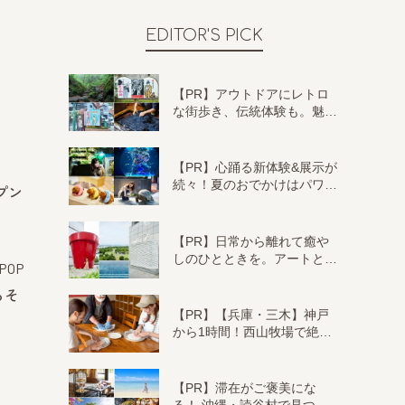
EDITOR'S PICK
【PR】アウトドアにレトロ
な街歩き、伝統体験も。魅…
【PR】心踊る新体験&展示が
続々！夏のおでかけはパワ…
プン
【PR】日常から離れて癒や
しのひとときを。アートと…
OP
るそ
【PR】【兵庫・三木】神戸
から1時間！西山牧場で絶…
【PR】滞在がご褒美にな