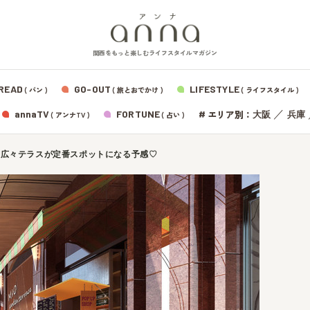
関西をもっと楽しむライフスタイルマガジン
READ
GO-OUT
LIFESTYLE
( パン )
( 旅とおでかけ )
( ライフスタイル )
エリア別：
annaTV
FORTUNE
#
／
大阪
兵庫
( アンナTV )
( 占い )
！広々テラスが定番スポットになる予感♡