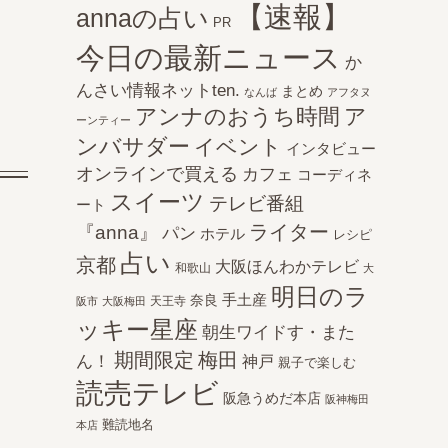
【速報】
annaの占い
PR
今日の最新ニュース
か
んさい情報ネットten.
まとめ
なんば
アフタヌ
アンナのおうち時間
ア
ーンティー
ンバサダー
イベント
インタビュー
オンラインで買える
カフェ
コーディネ
スイーツ
テレビ番組
ート
ライター
『anna』
パン
ホテル
レシピ
占い
京都
大阪ほんわかテレビ
和歌山
大
明日のラ
手土産
奈良
天王寺
阪市
大阪梅田
ッキー星座
朝生ワイドす・また
期間限定
梅田
ん！
神戸
親子で楽しむ
読売テレビ
阪急うめだ本店
阪神梅田
難読地名
本店