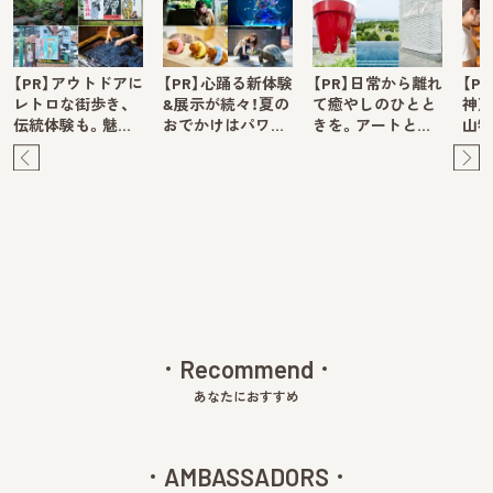
【PR】アウトドアに
【PR】心踊る新体験
【PR】日常から離れ
【P
レトロな街歩き、
&展示が続々！夏の
て癒やしのひとと
神戸
伝統体験も。魅…
おでかけはパワ…
きを。アートと…
山牧
Pre
Ne
v
xt
Recommend
あなたにおすすめ
AMBASSADORS