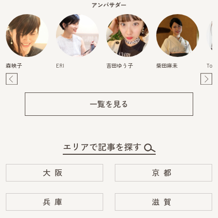
アンバサダー
森映子
ERI
吉田ゆう子
柴田麻未
Tom
Pre
Ne
v
xt
一覧を見る
エリアで記事を探す
大阪
京都
兵庫
滋賀