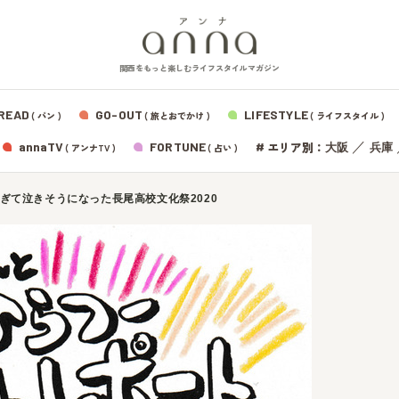
関西をもっと楽しむライフスタイルマガジン
READ
GO-OUT
LIFESTYLE
( パン )
( 旅とおでかけ )
( ライフスタイル )
エリア別：
annaTV
FORTUNE
#
／
大阪
兵庫
( アンナTV )
( 占い )
ぎて泣きそうになった長尾高校文化祭2020