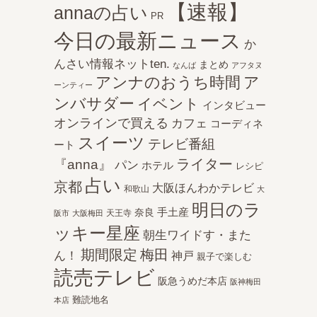
【速報】
annaの占い
PR
今日の最新ニュース
か
んさい情報ネットten.
まとめ
なんば
アフタヌ
アンナのおうち時間
ア
ーンティー
ンバサダー
イベント
インタビュー
オンラインで買える
カフェ
コーディネ
スイーツ
テレビ番組
ート
ライター
『anna』
パン
ホテル
レシピ
占い
京都
大阪ほんわかテレビ
和歌山
大
明日のラ
手土産
奈良
天王寺
阪市
大阪梅田
ッキー星座
朝生ワイドす・また
期間限定
梅田
ん！
神戸
親子で楽しむ
読売テレビ
阪急うめだ本店
阪神梅田
難読地名
本店