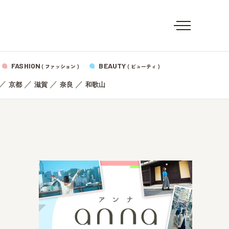
FASHION
BEAUTY
( ファッション )
( ビューティ )
／
／
／
／
京都
滋賀
奈良
和歌山