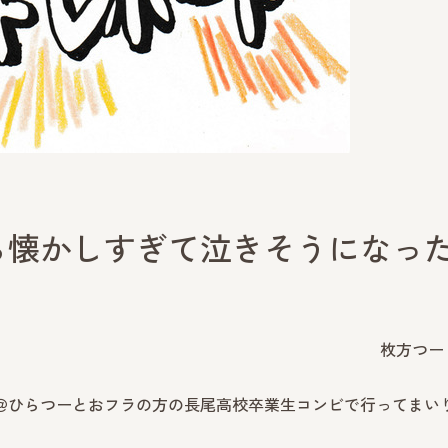
ら懐かしすぎて泣きそうになっ
枚方つー
モ＠ひらつーとおフラの方の長尾高校卒業生コンビで行ってまい