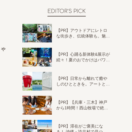
EDITOR'S PICK
【PR】アウトドアにレトロ
な街歩き、伝統体験も。魅…
じや
【PR】心踊る新体験&展示が
続々！夏のおでかけはパワ…
【PR】日常から離れて癒や
しのひとときを。アートと…
【PR】【兵庫・三木】神戸
から1時間！西山牧場で絶…
【PR】滞在がご褒美にな
る！ 沖縄・読谷村で見つ…