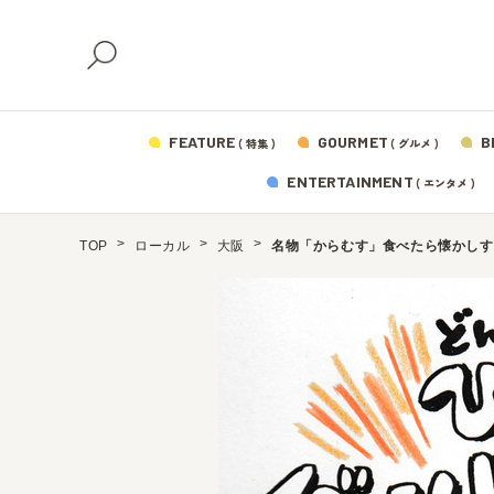
FEATURE
GOURMET
B
( 特集 )
( グルメ )
ENTERTAINMENT
( エンタメ )
TOP
ローカル
大阪
名物「からむす」食べたら懐かしす