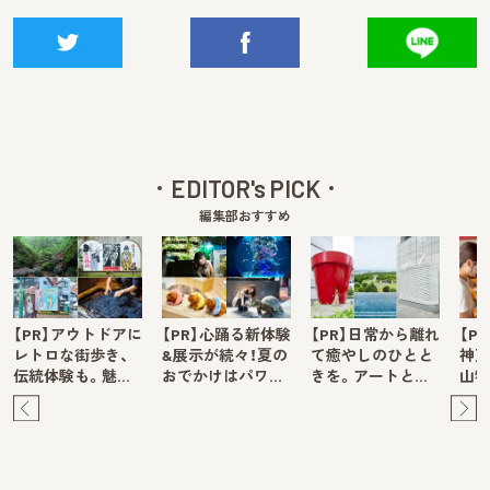
EDITOR's PICK
編集部おすすめ
【PR】アウトドアに
【PR】心踊る新体験
【PR】日常から離れ
【P
レトロな街歩き、
&展示が続々！夏の
て癒やしのひとと
神戸
伝統体験も。魅…
おでかけはパワ…
きを。アートと…
山牧
Pre
Ne
v
xt