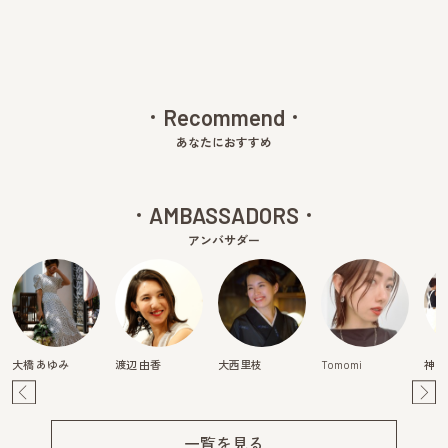
Recommend
あなたにおすすめ
AMBASSADORS
アンバサダー
大橋 あゆみ
渡辺 由香
大西里枝
Tomomi
神頃
Pre
Ne
v
xt
一覧を見る