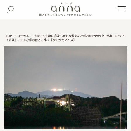
関西をもっと楽しむライフスタイルマガジン
TOP
ローカル
大阪
生駒に言及しがちな枚方の小学校の校歌の中、比叡山につい
て言及している小学校はどこ小？【ひらかたクイズ】