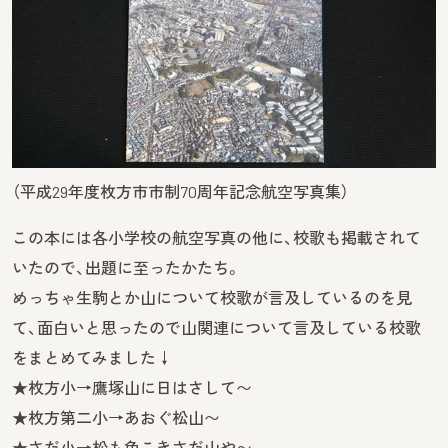
（平成29年度枚方市市制70周年記念航空写真集）
この本には各小学校の航空写真の他に、校歌も掲載されて
いたので、出題に至ったかたち。
めっちゃ生駒とか山について校歌が言及しているのを見
て、面白いと思ったので山関連について言及している校歌
をまとめてみました↓
★枚方小→鷹塚山に日はさして〜
★枚方第二小→あおぐ松山〜
★さだ小→松も色こきさだ山や〜