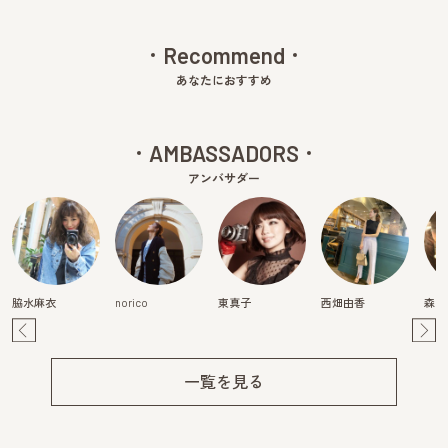
Recommend
あなたにおすすめ
AMBASSADORS
アンバサダー
脇水麻衣
norico
東真子
西畑由香
森映
Pre
Ne
v
xt
一覧を見る