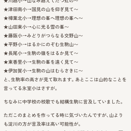
★川越小→山なみ越えてたつ虹の〜
★津田南小→国見の山を仰ぎ見て〜
★樟葉北小→理想の峯へ理想の峯へ〜
★山田東小→心に光る雪の峯〜
★藤阪小→みどりがつらなる交野山〜
★平野小→はるかにのぞむ生駒山〜
★長尾小→生駒の嶺をはるか見て〜
★東香里小→生駒の峯を遠く見て〜
★伊加賀小→生駒の山はむらさきに〜
と、生駒率の高さが見て取れます。あとここは山的なことを
言ってる氷室小はさすが。
ちなみに中学校の校歌でも結構生駒に言及していました。
ただこのまとめを作ってる時に気づいたんですが、山より
も淀川の方が言及率は高い可能性が。