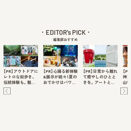
EDITOR's PICK
編集部おすすめ
【PR】アウトドアに
【PR】心踊る新体験
【PR】日常から離れ
【P
レトロな街歩き、
&展示が続々！夏の
て癒やしのひとと
神戸
伝統体験も。魅…
おでかけはパワ…
きを。アートと…
山牧
Pre
Ne
v
xt