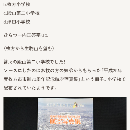
b.枚方小学校
c.殿山第二小学校
d.津田小学校
ひらつー内正答率 0%
（枚方から生駒山を望む）
答. cの殿山第二小学校でした！
ソースにしたのはお枚の方の妹弟からもらった「平成29年
度枚方市市制70周年記念航空写真集」という冊子。小学校で
配布されていたようです。