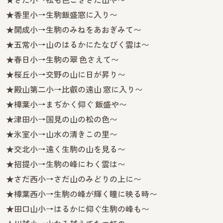
★香里小→生駒飯盛窓に入り〜
★開成小→生駒のみねをあおぎみて〜
★五常小→山のはるかにたなびく雲は〜
★春日小→生駒の翠 色さえて〜
★桜丘小→交野の山に日が昇り〜
★殿山第二小→比叡の遠山 窓に入り〜
★樟葉小→まぢかく仰ぐ 飯盛や〜
★津田小→国見の山の松の色〜
★氷室小→山水の清きこの里〜
★交北小→遠く生駒の山を見る〜
★招提小→生駒の峰にわく雲は〜
★さだ西小→さだ山のみどりの上に〜
★樟葉西小→生駒の峰が輝く瞳に映る時〜
★田口山小→はるかに仰ぐ生駒の峰も〜