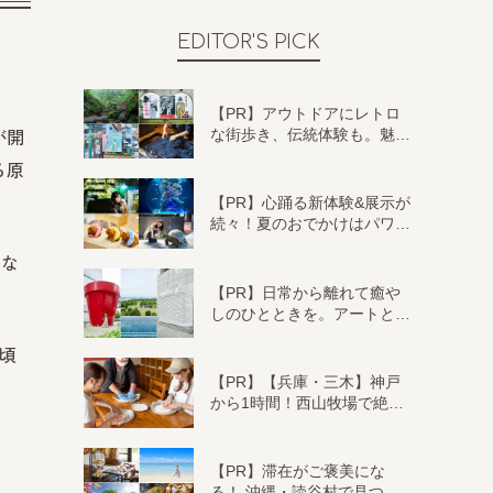
EDITOR'S PICK
【PR】アウトドアにレトロ
な街歩き、伝統体験も。魅…
が開
る原
【PR】心踊る新体験&展示が
続々！夏のおでかけはパワ…
くな
【PR】日常から離れて癒や
しのひとときを。アートと…
頃
【PR】【兵庫・三木】神戸
から1時間！西山牧場で絶…
【PR】滞在がご褒美にな
る！ 沖縄・読谷村で見つ…