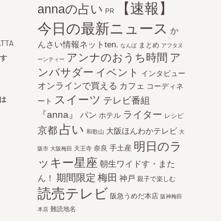
【速報】
annaの占い
PR
今日の最新ニュース
か
ATTA
んさい情報ネットten.
まとめ
なんば
アフタヌ
アンナのおうち時間
ア
す
ーンティー
ンバサダー
イベント
インタビュー
オンラインで買える
カフェ
コーディネ
スイーツ
は
テレビ番組
ート
ライター
『anna』
パン
ホテル
レシピ
占い
京都
大阪ほんわかテレビ
和歌山
大
明日のラ
手土産
奈良
天王寺
阪市
大阪梅田
ッキー星座
朝生ワイドす・また
期間限定
梅田
ん！
神戸
親子で楽しむ
読売テレビ
阪急うめだ本店
阪神梅田
難読地名
本店