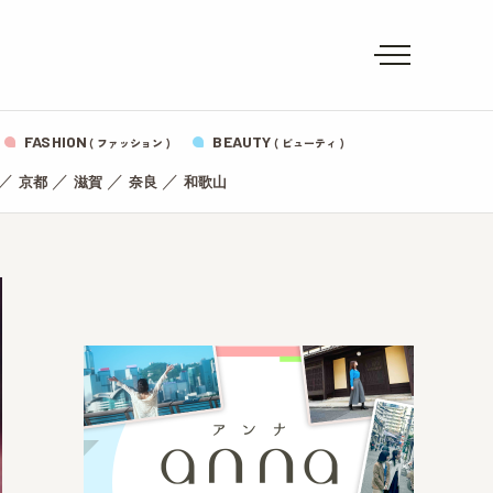
FASHION
BEAUTY
( ファッション )
( ビューティ )
／
／
／
／
京都
滋賀
奈良
和歌山