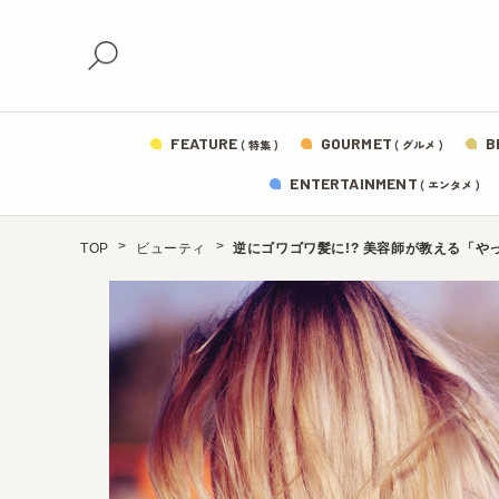
FEATURE
GOURMET
B
( 特集 )
( グルメ )
ENTERTAINMENT
( エンタメ )
TOP
ビューティ
逆にゴワゴワ髪に!? 美容師が教える「や