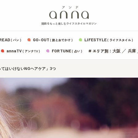
関西をもっと楽しむライフスタイルマガジン
READ
GO-OUT
LIFESTYLE
( パン )
( 旅とおでかけ )
( ライフスタイル )
エリア別：
annaTV
FORTUNE
#
／
大阪
兵庫
( アンナTV )
( 占い )
ってはいけないNGヘアケア」3つ