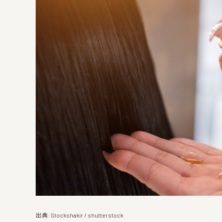
出典: Stockshakir / shutterstock