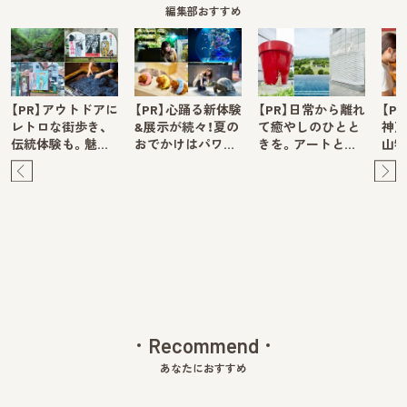
編集部おすすめ
【PR】アウトドアに
【PR】心踊る新体験
【PR】日常から離れ
【P
レトロな街歩き、
&展示が続々！夏の
て癒やしのひとと
神戸
伝統体験も。魅…
おでかけはパワ…
きを。アートと…
山牧
Pre
Ne
v
xt
Recommend
あなたにおすすめ