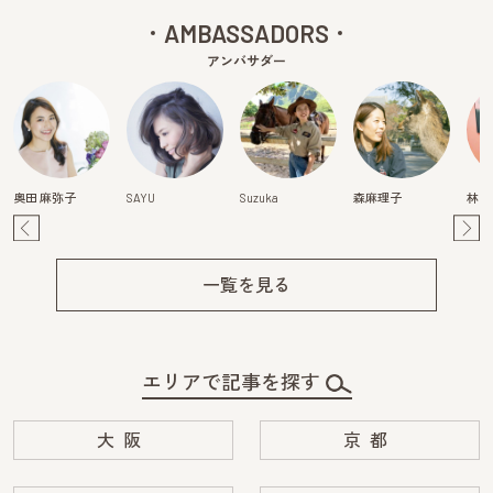
AMBASSADORS
アンバサダー
奥田 麻弥子
SAYU
Suzuka
森麻理子
林マ
Pre
Ne
v
xt
一覧を見る
エリアで記事を探す
大阪
京都