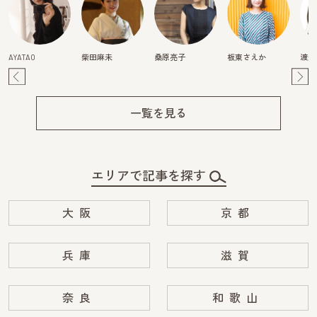
AYATAO
柴田麻未
桑原亮子
板東さえか
渡辺
Pre
Ne
v
xt
一覧を見る
エリアで記事を探す
大阪
京都
兵庫
滋賀
奈良
和歌山