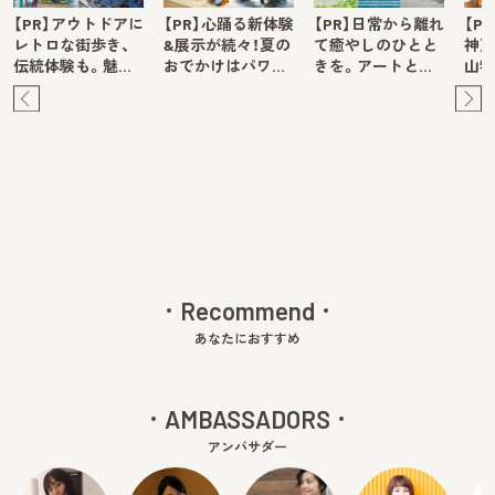
【PR】アウトドアに
【PR】心踊る新体験
【PR】日常から離れ
【P
レトロな街歩き、
&展示が続々！夏の
て癒やしのひとと
神戸
伝統体験も。魅…
おでかけはパワ…
きを。アートと…
山牧
Pre
Ne
v
xt
Recommend
あなたにおすすめ
AMBASSADORS
アンバサダー