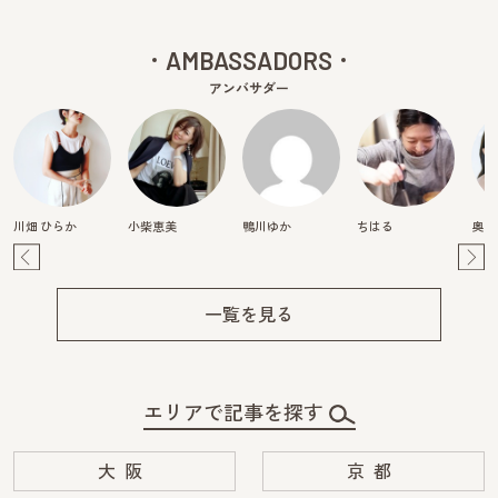
AMBASSADORS
アンバサダー
川畑 ひらか
小柴恵美
鴨川ゆか
ちはる
奥田
Pre
Ne
v
xt
一覧を見る
エリアで記事を探す
大阪
京都