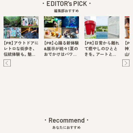
EDITOR's PICK
編集部おすすめ
【PR】アウトドアに
【PR】心踊る新体験
【PR】日常から離れ
【P
レトロな街歩き、
&展示が続々！夏の
て癒やしのひとと
神戸
伝統体験も。魅…
おでかけはパワ…
きを。アートと…
山牧
Pre
Ne
v
xt
Recommend
あなたにおすすめ