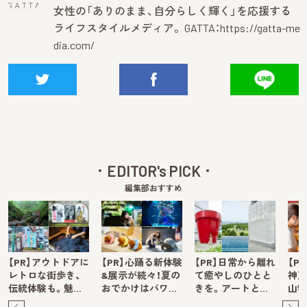
女性の「ありのまま、自分らしく輝く」を応援する
ライフスタイルメディア。 GATTA：
https://gatta-me
dia.com/
EDITOR's PICK
編集部おすすめ
【PR】アウトドアに
【PR】心踊る新体験
【PR】日常から離れ
【P
レトロな街歩き、
&展示が続々！夏の
て癒やしのひとと
神戸
伝統体験も。魅…
おでかけはパワ…
きを。アートと…
山牧