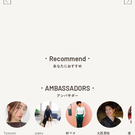
Pre
Ne
v
xt
Recommend
あなたにおすすめ
AMBASSADORS
アンバサダー
Tomomi
urako
林マオ
大西里枝
東真