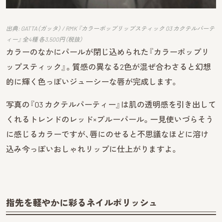
出典: GATTA（ガッタ） / RMK 『カラーポップリップスティック 03 カクテルパーテ
ィー』 全4種 各3,500円（税抜）
カラーのなかにパールが閉じ込められた『カラーポップリ
ップスティック』。質感の異なる2色が混ぜ合わさると幻想
的に輝く色っぽいジューシーな唇が完成します。
写真の『03 カクテルパーティー』は肌の透明感を引き出して
くれるトレンドのレッド×ブルーパール。一見使いづらそう
に感じるカラーですが、唇にのせると不思議なほどに溶け
込み今っぽいおしゃれリップに仕上がりますよ。
指先を軽やかに彩るネイルポリッシュ