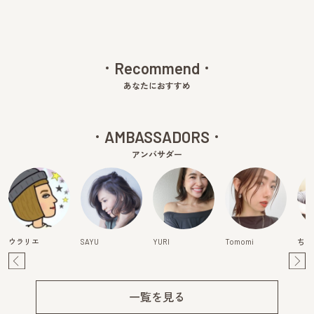
Recommend
あなたにおすすめ
AMBASSADORS
アンバサダー
ウラリエ
SAYU
YURI
Tomomi
ちは
Pre
Ne
v
xt
一覧を見る