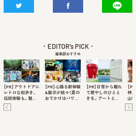
EDITOR's PICK
編集部おすすめ
【PR】アウトドアに
【PR】心踊る新体験
【PR】日常から離れ
【P
レトロな街歩き、
&展示が続々！夏の
て癒やしのひとと
神戸
伝統体験も。魅…
おでかけはパワ…
きを。アートと…
山牧
Pre
Ne
v
xt