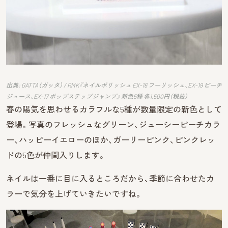
出典: GATTA（ガッタ） / RMK『ネイルポリッシュ EX-16 フーリッシュ、EX-19 ピーチ
ジュース、EX-17 ポップステップジャンプ』 新色5種 各1,500円（税抜）
春の陽気を思わせるカラフルな5種が数量限定の新色として
登場。写真のフレッシュなグリーン、ジューシーピーチカラ
ー、ハッピーイエローのほか、ガーリーピンク、ピンクレッ
ドの5色が仲間入りします。
ネイルは一番に目に入るところだから、季節に合わせたカ
ラーで気分を上げていきたいですね。