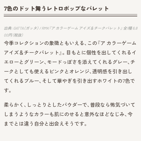
7色のドット舞うレトロポップなパレット
出典: GATTA（ガッタ） / RMK『ア カラーゲーム アイズ＆チークパレット』 全1種 6,8
00円（税抜）
今季コレクションの象徴ともいえる、この『ア カラーゲーム
アイズ＆チークパレット』。目もとに個性を出してくれるイ
エローとグリーン、モードっぽさを添えてくれるグレー、チ
ークとしても使えるピンクとオレンジ、透明感を引き出し
てくれるブルー、そして華やぎを引き出すホワイトの7色で
す。
柔らかく、しっとりとしたパウダーで、普段なら怖気づいて
しまうようなカラーも肌にのせると意外なほどなじみ、今
までとは違う自分と出会えそうです。