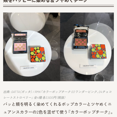
頬をハッピーに染める＆ツヤめくチーク
出典: GATTA（ガッタ） / RMK『カラーポップチーク 03 ワンダーピンク、04チョコ
レートストロベリー』 全4種 各3,500円（税抜）
パッと頬を明るく染めてくれるポップカラーとツヤめくニ
ュアンスカラーの2色を混ぜて使う『カラーポップチーク』。