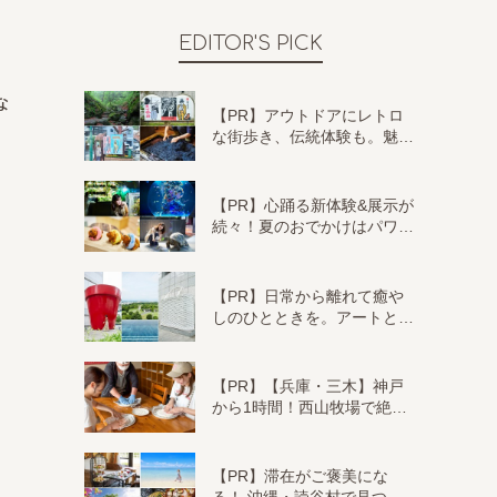
EDITOR'S PICK
な
【PR】アウトドアにレトロ
な街歩き、伝統体験も。魅…
【PR】心踊る新体験&展示が
続々！夏のおでかけはパワ…
【PR】日常から離れて癒や
しのひとときを。アートと…
【PR】【兵庫・三木】神戸
から1時間！西山牧場で絶…
【PR】滞在がご褒美にな