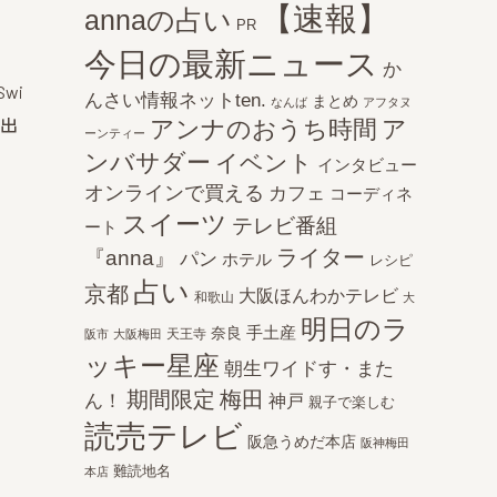
【速報】
annaの占い
PR
今日の最新ニュース
か
wi
んさい情報ネットten.
まとめ
なんば
アフタヌ
が出
アンナのおうち時間
ア
ーンティー
ンバサダー
イベント
インタビュー
オンラインで買える
カフェ
コーディネ
スイーツ
テレビ番組
ート
ライター
『anna』
パン
ホテル
レシピ
占い
京都
大阪ほんわかテレビ
和歌山
大
明日のラ
手土産
奈良
天王寺
阪市
大阪梅田
ッキー星座
朝生ワイドす・また
期間限定
梅田
ん！
神戸
親子で楽しむ
読売テレビ
阪急うめだ本店
阪神梅田
難読地名
本店