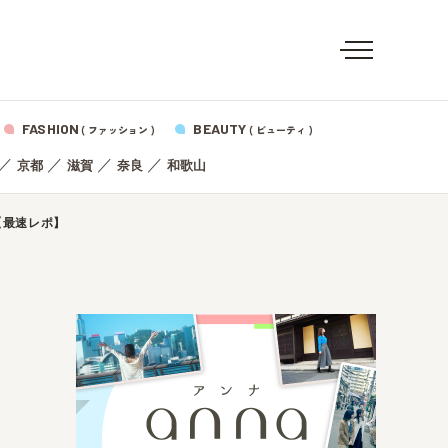
FASHION
BEAUTY
( ファッション )
( ビューティ )
／
／
／
／
京都
滋賀
奈良
和歌山
【最速レポ】