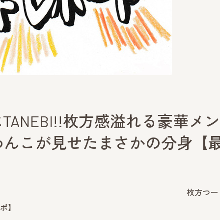
TANEBI!!枚方感溢れる豪華メン
わんこが見せたまさかの分身【
枚方つー
ポ】