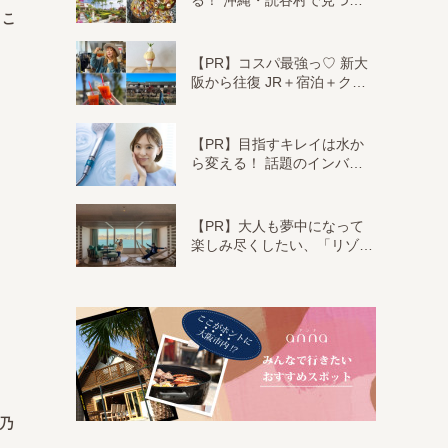
る！ 沖縄・読谷村で見つ…
たこ
【PR】コスパ最強っ♡ 新大
阪から往復 JR＋宿泊＋ク…
【PR】目指すキレイは水か
ら変える！ 話題のインバ…
【PR】大人も夢中になって
楽しみ尽くしたい、「リゾ…
、乃