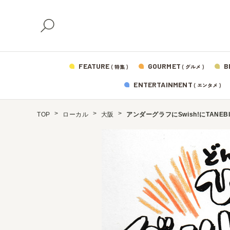
FEATURE
GOURMET
B
( 特集 )
( グルメ )
ENTERTAINMENT
( エンタメ )
TOP
ローカル
大阪
アンダーグラフにSwish!にTA