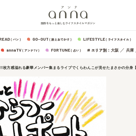
関西をもっと楽しむライフスタイルマガジン
READ
GO-OUT
LIFESTYLE
( パン )
( 旅とおでかけ )
( ライフスタイル )
エリア別：
annaTV
FORTUNE
#
／
大阪
兵庫
( アンナTV )
( 占い )
NEBI!!枚方感溢れる豪華メンバー集まるライブでくらわんこが見せたまさかの分身