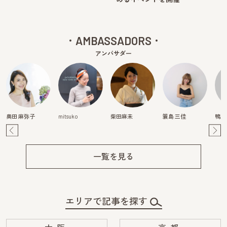
AMBASSADORS
アンバサダー
奥田 麻弥子
mitsuko
柴田麻未
簑島 三佳
鴨川
Pre
Ne
v
xt
一覧を見る
エリアで記事を探す