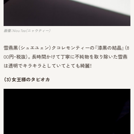
画像：Niou Tea（ニャウティー）
雪燕黒（シュエユェン）クコレモンティーの『漆黒の結晶』（8
00円・税抜）。長時間かけて丁寧に不純物を取り除いた雪燕
は透明でキラキラとしていてとても綺麗！
（3）女王様のタピオカ