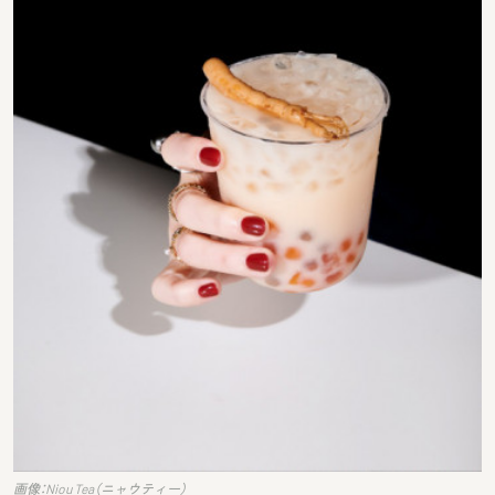
画像：Niou Tea（ニャウティー）