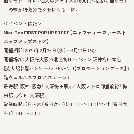
仙草ゼリーオレ『仙人のチョイス』（800円・税抜）。仙草ゼリ
ーの味が特徴的でクセになる一杯。
＜イベント情報＞
Niou Tea FIRST POP UP STORE（ニャウティー ファースト
ポップアップストア）
開催期間：2020年2月26日（水）〜3月10日（火）
開催場所：大阪府大阪市北区梅田1‐13‐13 阪神梅田本店
【売り場】1階パンワールドEVENT1【プロモーションブース】3
階ウェルネスフロア ステージ3
最寄駅：阪神・阪急『大阪梅田駅』／大阪メトロ御堂筋線『梅
田駅』／JR『大阪駅』
営業時間：【日〜木（祝日含む）】10:00〜20:00【金・土（祝日含
む）】10:00〜21:00