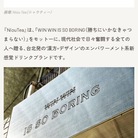
画像：Niou Tea（ニャウティー）
『NiouTea』は、「WIN WIN IS SO BORING（勝ちにいかなきゃつ
まらない）」をモットーに、現代社会で日々奮闘する全ての
人へ贈る、台北発の“漢方×デザイン”のエンパワーメント系新
感覚ドリンクブランドです。