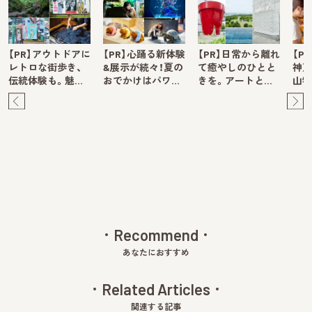
【PR】アウトドアに
【PR】心踊る新体験
【PR】日常から離れ
【P
レトロな街歩き、
&展示が続々！夏の
て癒やしのひとと
神戸
伝統体験も。魅…
おでかけはパワ…
きを。アートと…
山牧
Pre
Ne
v
xt
Recommend
あなたにおすすめ
Related Articles
関連する記事