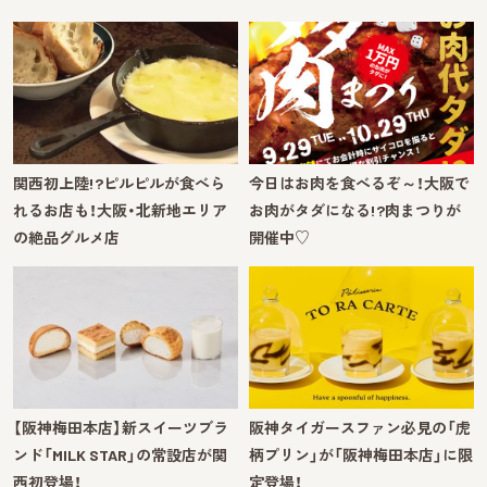
関西初上陸!?ピルピルが食べら
今日はお肉を食べるぞ～！大阪で
れるお店も！大阪・北新地エリア
お肉がタダになる!?肉まつりが
の絶品グルメ店
開催中♡
【阪神梅田本店】新スイーツブラ
阪神タイガースファン必見の「虎
ンド「MILK STAR」の常設店が関
柄プリン」が「阪神梅田本店」に限
西初登場！
定登場！