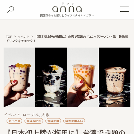
関西をもっと楽しむライフスタイルマガジン
TOP
イベント
【日本初上陸が梅田に】台湾で話題の「エンパワーメント系」最先端
ドリンクをチェック！
イベント
ローカル
大阪
タピオカ
大阪市北区
大阪梅田
阪神梅田本店
【日本初上陸が梅田に】台湾で話題の