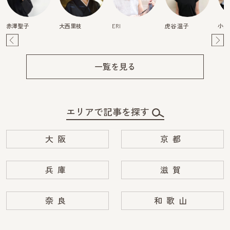
赤澤聖子
大西里枝
ERI
虎谷 温子
小柴
Pre
Ne
v
xt
一覧を見る
エリアで記事を探す
大阪
京都
兵庫
滋賀
奈良
和歌山