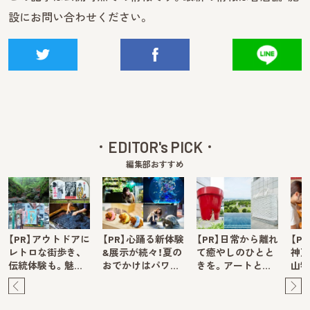
設にお問い合わせください。
EDITOR's PICK
編集部おすすめ
【PR】アウトドアに
【PR】心踊る新体験
【PR】日常から離れ
【P
レトロな街歩き、
&展示が続々！夏の
て癒やしのひとと
神戸
伝統体験も。魅…
おでかけはパワ…
きを。アートと…
山牧
Pre
Ne