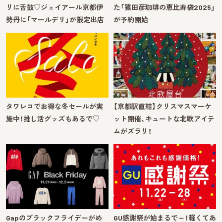
リに舌鼓♡ジェイアール京都伊
た「猿田彦珈琲の恵比寿袋2025」
勢丹に「マールデリ」が限定出店
が予約開始
タワレコでお得な冬セールが実
【京都駅直結】クリスマスマーケ
施中！推し活グッズもあるで♡
ット開催、キュートな北欧アイテ
ムがズラリ！
Gapのブラックフライデーがめ
GU感謝祭が始まるで～！軽くてあ