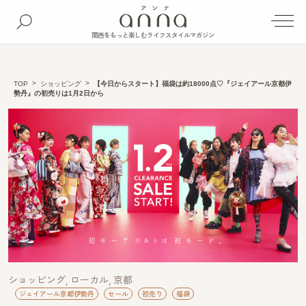
関西をもっと楽しむライフスタイルマガジン
TOP
ショッピング
【今日からスタート】福袋は約18000点♡『ジェイアール京都伊
勢丹』の初売りは1月2日から
ショッピング
ローカル
京都
ジェイアール京都伊勢丹
セール
初売り
福袋