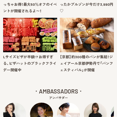
っちゃお得！最大50％オフのイベ
ったかブルゾンが今だけ3,990円
ントが開催されるよ〜！
♡
Lサイズピザが半額!? お得すぎ
【京都】約300種のパンが集結！ジ
る、ピザハットのブラックフライ
ェイアール京都伊勢丹で「パンフ
デー開催中
ェスティバル」が開催
AMBASSADORS
アンバサダー