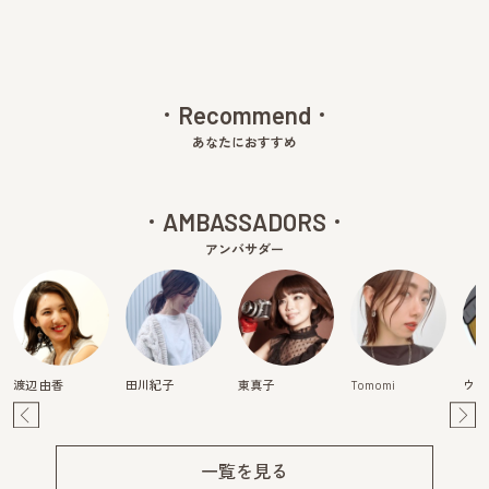
Recommend
あなたにおすすめ
AMBASSADORS
アンバサダー
渡辺 由香
田川紀子
東真子
Tomomi
ウラ
Pre
Ne
v
xt
一覧を見る