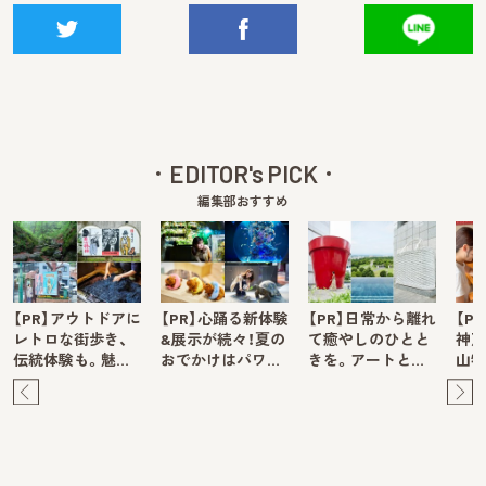
EDITOR's PICK
編集部おすすめ
【PR】アウトドアに
【PR】心踊る新体験
【PR】日常から離れ
【P
レトロな街歩き、
&展示が続々！夏の
て癒やしのひとと
神戸
伝統体験も。魅…
おでかけはパワ…
きを。アートと…
山牧
Pre
Ne
v
xt