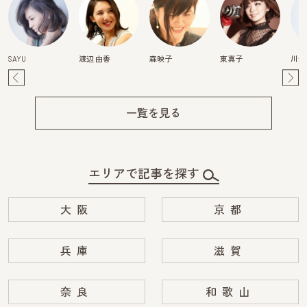
SAYU
渡辺 由香
森映子
東真子
川畑
Pre
Ne
v
xt
一覧を見る
エリアで記事を探す
大阪
京都
兵庫
滋賀
奈良
和歌山