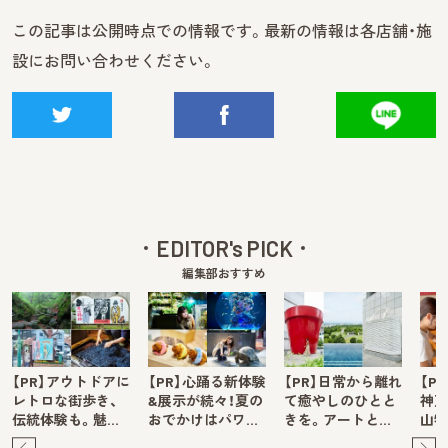
この記事は公開時点での情報です。最新の情報は各店舗・施
設にお問い合わせください。
EDITOR's PICK
編集部おすすめ
【PR】アウトドアに
【PR】心踊る新体験
【PR】日常から離れ
【P
レトロな街歩き、
&展示が続々！夏の
て癒やしのひとと
神戸
伝統体験も。魅…
おでかけはパワ…
きを。アートと…
山牧