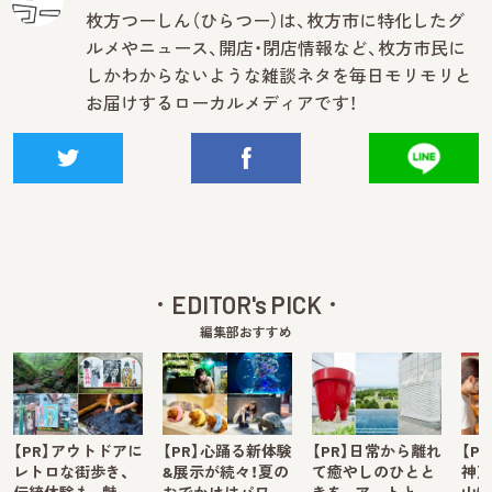
枚方つーしん（ひらつー）は、枚方市に特化したグ
ルメやニュース、開店・閉店情報など、枚方市民に
しかわからないような雑談ネタを毎日モリモリと
お届けするローカルメディアです！
EDITOR's PICK
編集部おすすめ
【PR】アウトドアに
【PR】心踊る新体験
【PR】日常から離れ
【P
レトロな街歩き、
&展示が続々！夏の
て癒やしのひとと
神戸