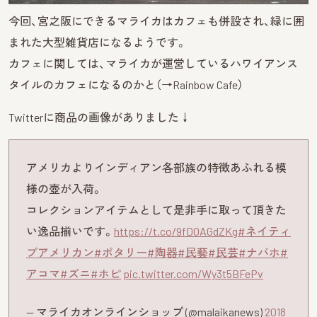
今回、宮之阪にできるマライカはカフェも併設され、緑に囲
まれた大型雑貨店になるようです。
カフェに関しては、マライカが運営しているハワイアンス
タイルのカフェになるのかと（→Rainbow Cafe）
Twitterに商品の画像がありました↓
アメリカよりインディアン各部族の特徴あふれる模
様の壺が入荷。
コレクションアイテムとして是非手に取って頂きた
い逸品揃いです。
https://t.co/9fDOAGdZKg
#ネイティ
ブアメリカン
#ポタリー
#陶器
#民藝
#民芸
#ナバホ
#
アコマ
#ズニ
#ホピ
pic.twitter.com/Wy3t5BFePv
— マライカオンラインショップ (@malaikanews)
2018