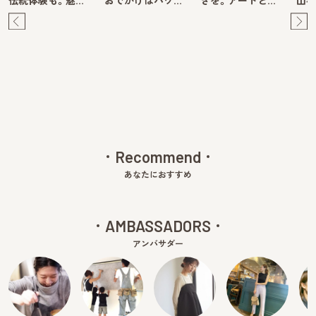
伝統体験も。魅…
おでかけはパワ…
きを。アートと…
山牧
Pre
Ne
v
xt
Recommend
あなたにおすすめ
AMBASSADORS
アンバサダー