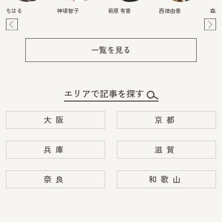
ちはる
神頃智子
萩原 有香
西畑由香
森麻
Pre
Ne
v
xt
一覧を見る
エリアで記事を探す
大阪
京都
兵庫
滋賀
奈良
和歌山