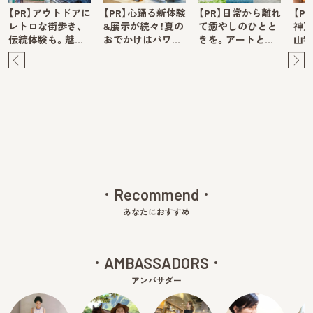
【PR】アウトドアに
【PR】心踊る新体験
【PR】日常から離れ
【P
レトロな街歩き、
&展示が続々！夏の
て癒やしのひとと
神戸
伝統体験も。魅…
おでかけはパワ…
きを。アートと…
山牧
Pre
Ne
v
xt
Recommend
あなたにおすすめ
AMBASSADORS
アンバサダー