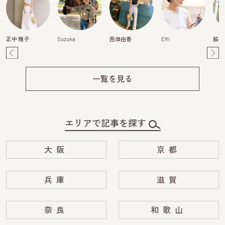
正中 雅子
Suzuka
西畑由香
ERI
脇水
Pre
Ne
v
xt
一覧を見る
エリアで記事を探す
大阪
京都
兵庫
滋賀
奈良
和歌山