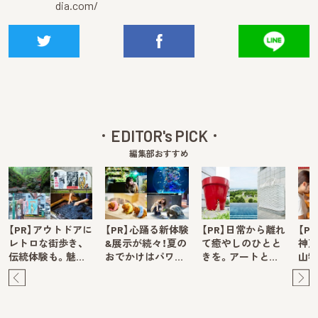
dia.com/
EDITOR's PICK
編集部おすすめ
【PR】アウトドアに
【PR】心踊る新体験
【PR】日常から離れ
【P
レトロな街歩き、
&展示が続々！夏の
て癒やしのひとと
神戸
伝統体験も。魅…
おでかけはパワ…
きを。アートと…
山牧
Pre
Ne
v
xt