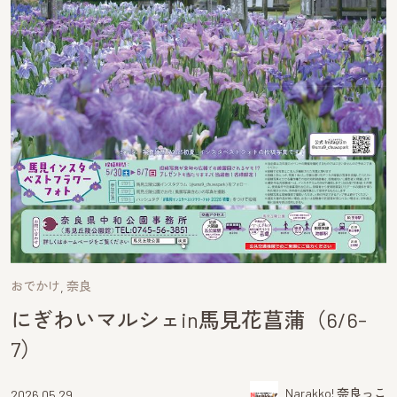
おでかけ
奈良
にぎわいマルシェin馬見花菖蒲（6/6-
7）
Narakko! 奈良っこ
2026.05.29