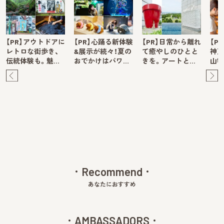
【PR】アウトドアに
【PR】心踊る新体験
【PR】日常から離れ
【P
レトロな街歩き、
&展示が続々！夏の
て癒やしのひとと
神戸
伝統体験も。魅…
おでかけはパワ…
きを。アートと…
山牧
Pre
Ne
v
xt
Recommend
あなたにおすすめ
AMBASSADORS