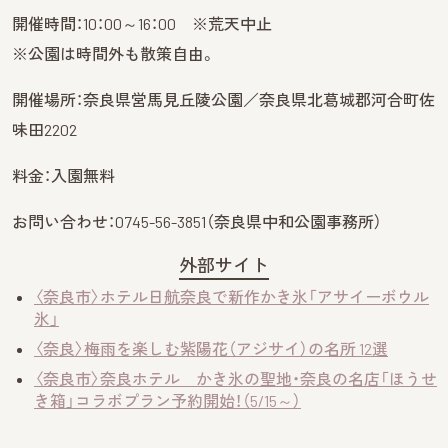
開催時間：10：00～16：00 ※荒天中止
※公園は時間外も散策自由。
開催場所：奈良県営馬見丘陵公園／奈良県北葛城郡河合町佐
味田2202
料金：入園無料
お問い合わせ：0745-56-3851（奈良県中和公園事務所）
外部サイト
〈奈良市〉ホテル日航奈良で新作かき氷「アサイーボウル
氷」
〈奈良〉梅雨を楽しむ紫陽花（アジサイ）の名所 12選
〈奈良市〉奈良ホテル かき氷の聖地・奈良の名店「ほうせ
き箱」コラボプラン予約開始！（5/15～）