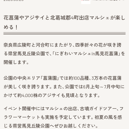
花菖蒲やアジサイと北葛城郡4町出店マルシェが楽し
める！
奈良県広陵町と河合町にまたがり、四季折々の花が咲き誇
る県営馬見丘陵公園で、「にぎわいマルシェin馬見花菖蒲」を
開催します。
公園の中央エリア「菖蒲園」では約100品種、3万本の花菖蒲
が美しく咲き誇ります。また、公園では6月上旬～7月中旬に
かけて約4,000株のアジサイも見頃となります。
イベント開催中にはマルシェの出店、古墳ガイドツアー、フ
ラワーマーケットも実施を予定しています。初夏の風を感
じる県営馬見丘陵公園へぜひお越しください。