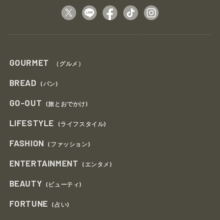
GOURMET
（グルメ）
BREAD
(パン)
GO-OUT
(旅とおでかけ)
LIFESTYLE
(ライフスタイル)
FASHION
(ファッション)
ENTERTAINMENT
(エンタメ)
BEAUTY
(ビューティ)
FORTUNE
(占い)