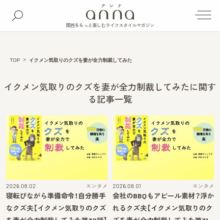
関西をもっと楽しむライフスタイルマガジン
TOP
イクメン気取りのクズを妻が全力制裁してみた
イクメン気取りのクズを妻が全力制裁してみたに関す
る記事一覧
2026.08.02
エンタメ
2026.08.01
エンタメ
寝転びながら準備命令！自分勝手
会社のBBQもアピール素材？浮か
なクズ夫【イクメン気取りのクズ
れるクズ夫【イクメン気取りのク