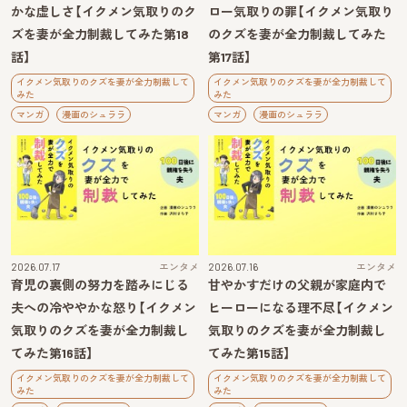
かな虚しさ【イクメン気取りのク
ロー気取りの罪【イクメン気取り
ズを妻が全力制裁してみた第18
のクズを妻が全力制裁してみた
話】
第17話】
イクメン気取りのクズを妻が全力制裁して
イクメン気取りのクズを妻が全力制裁して
みた
みた
マンガ
漫画のシュララ
マンガ
漫画のシュララ
2026.07.17
エンタメ
2026.07.16
エンタメ
育児の裏側の努力を踏みにじる
甘やかすだけの父親が家庭内で
夫への冷ややかな怒り【イクメン
ヒーローになる理不尽【イクメン
気取りのクズを妻が全力制裁し
気取りのクズを妻が全力制裁し
てみた第16話】
てみた第15話】
イクメン気取りのクズを妻が全力制裁して
イクメン気取りのクズを妻が全力制裁して
みた
みた