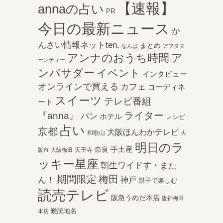
【速報】
annaの占い
PR
今日の最新ニュース
か
んさい情報ネットten.
まとめ
なんば
アフタヌ
アンナのおうち時間
ア
ーンティー
ンバサダー
イベント
インタビュー
オンラインで買える
カフェ
コーディネ
スイーツ
テレビ番組
ート
ライター
『anna』
パン
ホテル
レシピ
占い
京都
大阪ほんわかテレビ
和歌山
大
明日のラ
手土産
奈良
天王寺
阪市
大阪梅田
ッキー星座
朝生ワイドす・また
期間限定
梅田
ん！
神戸
親子で楽しむ
読売テレビ
阪急うめだ本店
阪神梅田
難読地名
本店