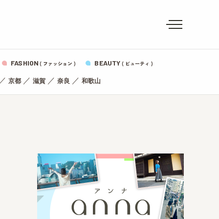
FASHION
BEAUTY
( ファッション )
( ビューティ )
／
／
／
／
京都
滋賀
奈良
和歌山