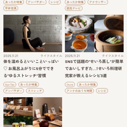
あったか特集
アンバサダー
レシピ
あったか特集
アナウンサー
平井宏美
読売テレビ
2025.11.21
ライフスタイル
2025.11.21
ライフスタイル
体を温めるといいこといっぱい
SNSで話題の“せいろ蒸し”が簡単
♡ お風呂上がりに5分ででき
でおいしすぎた…！せいろ料理研
る“ゆるストレッチ”習慣
究家が教えるレシピ3選
Aya Tao
あったか特集
ikura
あったか特集
アンバサダー
ストレッチ
アンナのおうち時間
レシピ