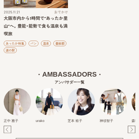
2025.11.21
おでかけ
大阪市内から1時間で“あったか里
山”へ。豊能・能勢で食も温泉も満
喫旅
あったか特集
パン
温泉
豊能郡
道の駅
AMBASSADORS
アンバサダー一覧
正中 雅子
urako
芝本 裕子
神頃智子
森映
Pr
Ne